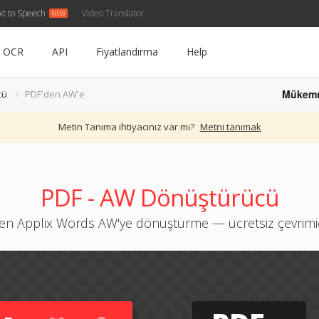
xt to Speech
Video Translator
OCR
API
Fiyatlandırma
Help
Mükem
cü
PDF'den AW'e
Metin Tanıma ihtiyacınız var mı?
Metni tanımak
PDF - AW Dönüştürücü
en Applix Words AW'ye dönüştürme — ücretsiz çevrimiç