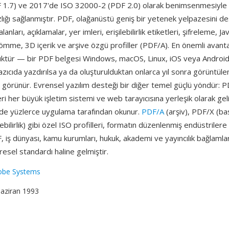
1.7) ve 2017'de ISO 32000-2 (PDF 2.0) olarak benimsenmesiyle 
zlığı sağlanmıştır. PDF, olağanüstü geniş bir yetenek yelpazesini dest
lanları, açıklamalar, yer imleri, erişilebilirlik etiketleri, şifreleme, Ja
mme, 3D içerik ve arşive özgü profiller (PDF/A). En önemli avanta
üktür — bir PDF belgesi Windows, macOS, Linux, iOS veya Android'
azıcıda yazdırılsa ya da oluşturulduktan onlarca yıl sonra görüntüle
görünür. Evrensel yazılım desteği bir diğer temel güçlü yöndür: 
eri her büyük işletim sistemi ve web tarayıcısına yerleşik olarak ge
de yüzlerce uygulama tarafından okunur.
PDF/A
(arşiv), PDF/X (ba
bilirlik) gibi özel ISO profilleri, formatın düzenlenmiş endüstrilere 
F, iş dünyası, kamu kurumları, hukuk, akademi ve yayıncılık bağlaml
üresel standardı haline gelmiştir.
obe Systems
Haziran 1993