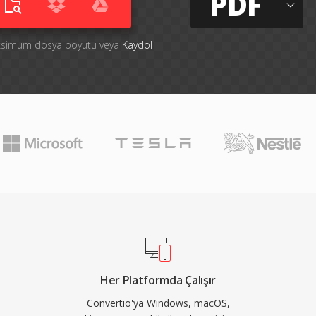
PDF
aksimum dosya boyutu veya
Kaydol
Her Platformda Çalışır
Convertio'ya Windows, macOS,