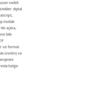
uzun vadeli
ekler: dijital
vaScript,
jı mutlak
de açılsa,
nse bile
PDF
lir ve format
skı üretim) ve
erişimini
arında belge