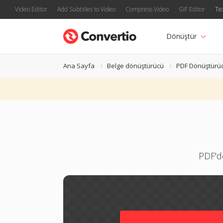
Video Editor
Add Subtitles to Video
Compress Video
GIF Editor
Te
Dönüştür
Ana Sayfa
Belge dönüştürücü
PDF Dönüştürü
PDF'd