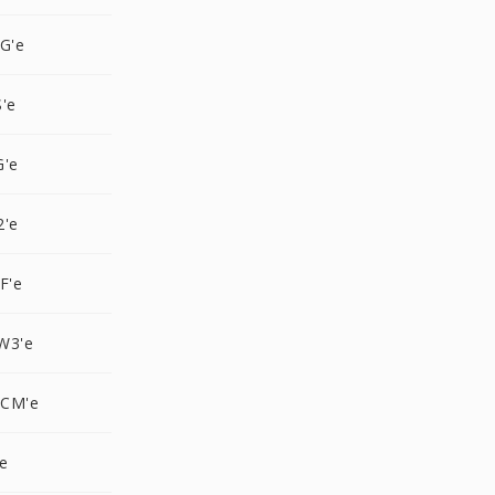
G'e
'e
G'e
2'e
F'e
W3'e
OCM'e
e