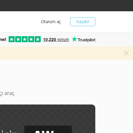
Oturum aç
Kaydol
mel
10,220
yorum
i araç