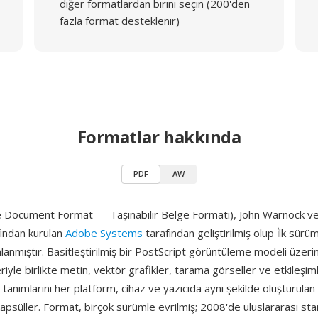
diğer formatlardan birini seçin (200'den
fazla format desteklenir)
Formatlar hakkında
PDF
AW
 Document Format — Taşınabilir Belge Formatı), John Warnock ve
ından kurulan
Adobe Systems
tarafından geliştirilmiş olup i̇lk sür
anmıştır. Basitleştirilmiş bir PostScript görüntüleme modeli üzerin
riyle birlikte metin, vektör grafikler, tarama görseller ve etkileşiml
 tanımlarını her platform, cihaz ve yazıcıda aynı şekilde oluşturulan
apsüller. Format, birçok sürümle evrilmiş; 2008'de uluslararası st