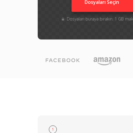
Dosyaları Seçin
Dosyaları buraya bırakın. 1 GB m
1