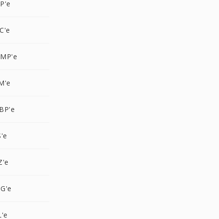
P'e
C'e
BMP'e
M'e
BP'e
'e
Z'e
G'e
L'e