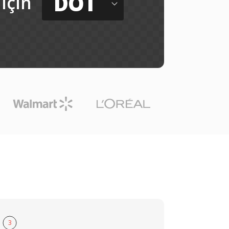
DOT
için
3