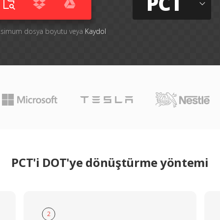
PCT
aksimum dosya boyutu veya
Kaydol
PCT'i DOT'ye dönüştürme yöntemi
2