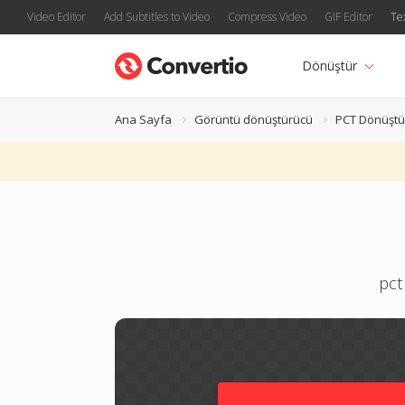
Video Editor
Add Subtitles to Video
Compress Video
GIF Editor
Te
Dönüştür
Ana Sayfa
Görüntü dönüştürücü
PCT Dönüştü
pct