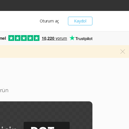
Oturum aç
Kaydol
mel
10,220
yorum
ürün