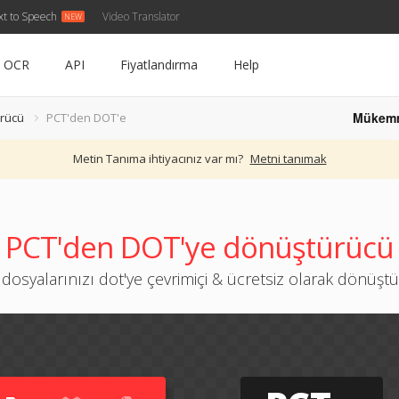
xt to Speech
Video Translator
OCR
API
Fiyatlandırma
Help
Mükem
rücü
PCT'den DOT'e
Metin Tanıma ihtiyacınız var mı?
Metni tanımak
PCT'den DOT'ye dönüştürücü
 dosyalarınızı dot'ye çevrimiçi & ücretsiz olarak dönüşt