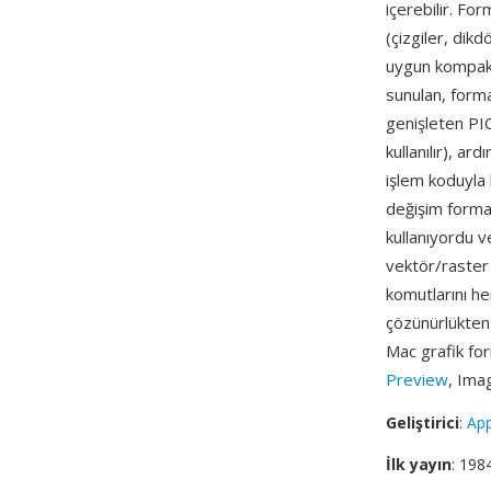
içerebilir. Fo
(çizgiler, dikd
uygun kompakt
sunulan, forma
genişleten PICT
kullanılır), ar
işlem koduyla 
değişim format
kullanıyordu v
vektör/raster
komutlarını he
çözünürlükten
Mac grafik for
Preview
, Ima
Geliştirici
:
Ap
İlk yayın
: 198