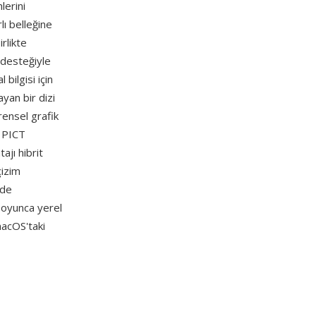
lerini
lı belleğine
rlikte
 desteğiyle
bilgisi için
ayan bir dizi
rensel grafik
n PICT
ajı hibrit
çizim
nde
boyunca yerel
macOS'taki