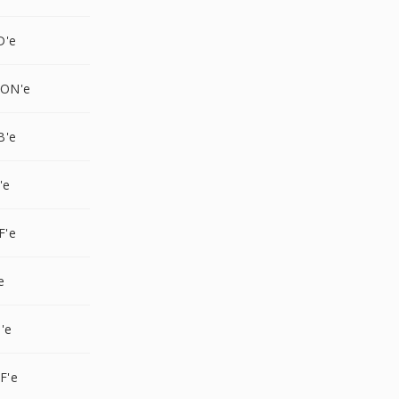
D'e
CON'e
B'e
'e
F'e
e
'e
F'e