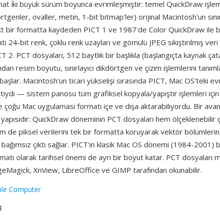
rmat i̇ki büyük sürüm boyunca evrimleşmiştir: temel QuickDraw işlem
örtgenler, ovaller, metin, 1-bit bitmap'ler) orijinal Macintosh'un sınır
 bir formatta kaydeden PICT 1 ve 1987'de Color QuickDraw ile bi
tı 24-bit renk, çoklu renk uzayları ve gömülü JPEG sıkıştırılmış veri
 2. PCT dosyaları, 512 baytlık bir başlıkla (başlangıçta kaynak çatal 
dından resim boyutu, sınırlayıcı dikdörtgen ve çizim işlemlerini tanıml
başlar. Macintosh'un ticari yükselişi sırasında PICT, Mac OS'teki ev
ıydı — sistem panosu tüm grafiksel kopyala/yapıştır işlemleri içi
e çoğu Mac uygulaması formatı içe ve dışa aktarabiliyordu. Bir avant
 yapısıdır: QuickDraw döneminin PCT dosyaları hem ölçeklenebilir 
m de piksel verilerini tek bir formatta koruyarak vektör bölümleri
 bağımsız çıktı sağlar. PICT'ın klasik Mac OS dönemi (1984-2001) 
matı olarak tarihsel önemi de ayrı bir boyut katar. PCT dosyaları 
geMagick, XnView, LibreOffice ve GIMP tarafından okunabilir.
ple Computer
4