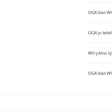
OGA'dan WV
OGA'yı tele
WV çıktısı i
OGA'dan WV'