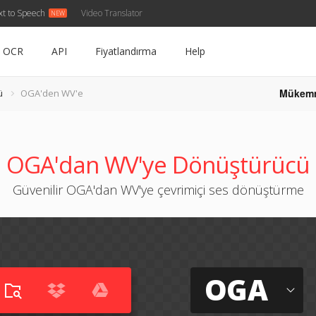
xt to Speech
Video Translator
OCR
API
Fiyatlandırma
Help
Mükem
ü
OGA'den WV'e
OGA'dan WV'ye Dönüştürücü
Güvenilir OGA'dan WV'ye çevrimiçi ses dönüştürme
OGA