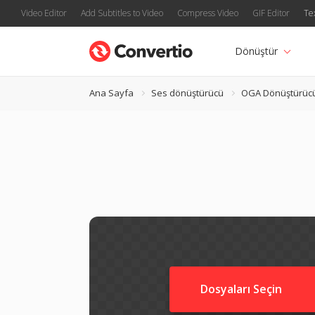
Video Editor
Add Subtitles to Video
Compress Video
GIF Editor
Te
Dönüştür
Ana Sayfa
Ses dönüştürücü
OGA Dönüştürüc
Dosyaları Seçin