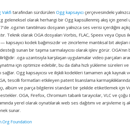
 Vakfı
tarafından sürdürülen
Ogg kapsayıcı
çerçevesindeki yalnızc
ogg geleneksel olarak herhangi bir Ogg kapsüllenmiş akış için genel 
'de .oga'nın tanıtılması dosyanın yalnızca ses verisi içerdiğini açık
ştır. Teknik olarak OGA dosyaları Vorbis, FLAC, Speex veya Opus i
r — kapsayıcı kodek bağımsızdır ve zincirleme mantıksal bit akışları 
desteği sunan bir taşıma sarmalayıcısı olarak işlev görür. OGA'nın b
bilirliğidir: .oga uzantısıyla karşılaşan uygulamalar video parçaları a
ynatma için optimize edebilir, bu da daha hızlı yükleme süreleri v
ı sağlar. Ogg kapsayıcısı ve ilişkili kodekleri tamamen açık kaynak ve
, tescilli formatları etkileyen patent lisanslama karmaşıklıklarında
ı, albüm ve parça bilgilerini standart bir şekilde etiketlemek için 
 destekler. OGA, Firefox, Chromium tabanlı tarayıcılar, VLC ve çoğu 
ında yerel olarak oynatılarak web ses dağıtımı ve arşivleme iş akış
enek sunar.
h.Org Foundation