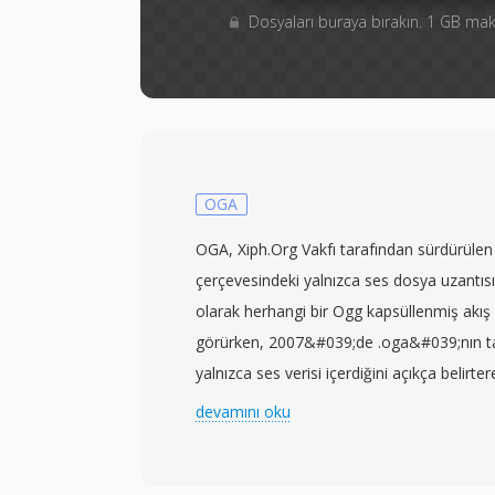
Dosyaları buraya bırakın. 1 GB m
OGA
OGA, Xiph.Org Vakfı tarafından sürdürülen
çerçevesindeki yalnızca ses dosya uzantısı
olarak herhangi bir Ogg kapsüllenmiş akış 
görürken, 2007&#039;de .oga&#039;nın ta
yalnızca ses verisi içerdiğini açıkça belirter
Teknik olarak OGA dosyaları Vorbis, FLAC
devamını oku
kodlanmış ses taşıyabilir — kapsayıcı kod
zincirleme mantıksal bit akışları ile granül