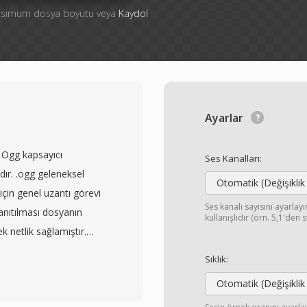
aksimum dosya boyutu veya
Kaydol
Ayarlar
 Ogg kapsayıcı
Ses Kanalları:
dır. .ogg geleneksel
Otomatik (Değişiklik
için genel uzantı görevi
Ses kanalı sayısını ayarla
nıtılması dosyanın
kullanışlıdır (örn. 5,1'den 
ek netlik sağlamıştır.
, Speex veya Opus ile
Sıklık:
ek bağımsızdır ve
Otomatik (Değişiklik
 tabanlı arama desteği