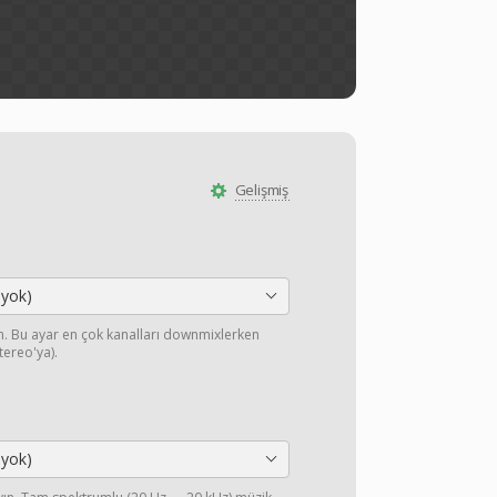
Gelişmiş
 yok)
yın. Bu ayar en çok kanalları downmixlerken
stereo'ya).
 yok)