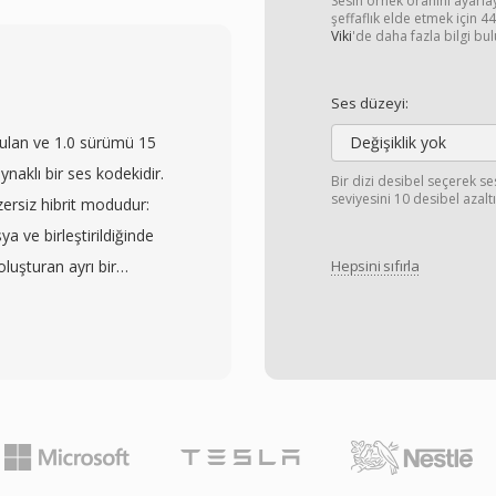
ev görür. OGA&#039;nın
Sesin örnek oranını ayarl
şeffaflık elde etmek için 
zantısıyla karşılaşan
Viki
'de daha fazla bilgi bul
nızca ses oynatma için
e süreleri ve daha düşük
Ses düzeyi:
ilişkili kodekleri tamamen
ulan ve 1.0 sürümü 15
Değişiklik yok
cilli formatları etkileyen
aklı bir ses kodekidir.
Bir dizi desibel seçerek se
nır. Format, sanatçı,
seviyesini 10 desibel azaltı
ersiz hibrit modudur:
lde etiketlemek için
a ve birleştirildiğinde
A, Firefox, Chromium
oluşturan ayrı bir
Hepsini sıfırla
saüstü ortamında yerel
ihtiyaç duyan kullanıcılar
leme iş akışları için
isteyenler her ikisini de
ve 32 bit kayan noktaya
nekleme hızlarıyla işler
içeriği de dahil olmak
af kayıpsız modda
utun yüzde 40 ila