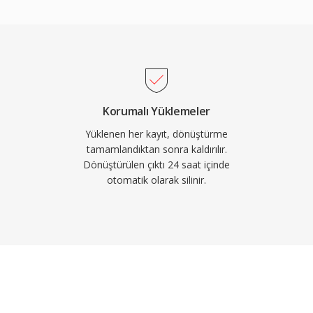
 ve belirli
 Sonraki sürümlerde çok
lemeyi önemli ölçüde
ansı altında dağıtılır ve
başka araca entegre
i, gömülü cue
Korumalı Yüklemeler
ılığıyla zengin üst veri
Yüklenen her kayıt, dönüştürme
inin bile organizasyon
tamamlandıktan sonra kaldırılır.
Dönüştürülen çıktı 24 saat içinde
otomatik olarak silinir.