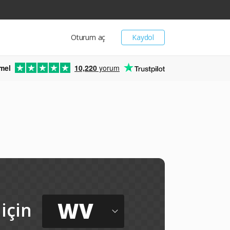
Oturum aç
Kaydol
mel
10,220
yorum
WV
için