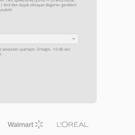
ayın. Tam spektrumlu (20 Hz — 20 kHz) müzik,
44.1 kHz'den düşük olmayan değerler gerektirir.
unabilir.
s seviyesini ayarlayın. Örneğin, -10 dB ses
r.