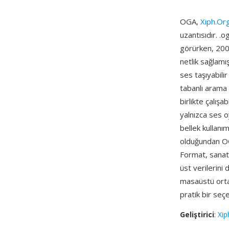
OGA,
Xiph.Org
uzantısıdır. .
görürken, 2007
netlik sağlamı
ses taşıyabili
tabanlı arama 
birlikte çalışa
yalnızca ses o
bellek kullanım
olduğundan OGA
Format, sanatç
üst verilerini
masaüstü ortam
pratik bir seç
Geliştirici
:
Xip