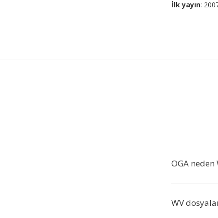
İlk yayın
: 200
OGA neden 
WV dosyalar