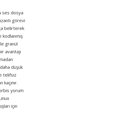
a ses dosya
uzantı görevi
ça belirterek
le kodlanmış
ile granül
ir avantajı
ramadan
e daha düşük
 telifsiz
n kaçınır.
Vorbis yorum
Linux
ları için