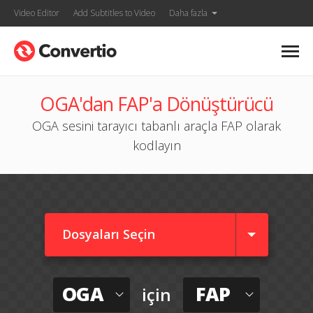
Video Editor
Add Subtitles to Video
Daha fazla
OGA'dan FAP'a Dönüştürücü
OGA sesini tarayıcı tabanlı araçla FAP olarak
kodlayın
Dosyaları Seçin
OGA
FAP
için