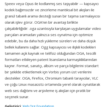
Speex veya Opus ile kodlanmış ses taşıyabilir — kapsayıcı
kodek bağımsızdır ve zincirleme mantıksal bit akışları ile
granül tabanlı arama desteği sunan bir taşıma sarmalayıcısı
olarak işlev görür. OGA'nın bir avantajı birlikte
çalışabilirliğidir: .oga uzantısıyla karşılaşan uygulamalar video
parçaları aramadan yalnızca ses oynatma için optimize
edebilir, bu da daha hızlı yükleme süreleri ve daha düşük
bellek kullanımı sağlar. Ogg kapsayıcısı ve ilişkili kodekleri
tamamen açık kaynak ve telifsiz olduğundan OGA, tescilli
formatları etkileyen patent lisanslama karmaşıklıklarından
kaçınır. Format, sanatçı, albüm ve parça bilgilerini standart
bir şekilde etiketlemek için Vorbis yorum üst verilerini
destekler. OGA, Firefox, Chromium tabanlı tarayıcılar, VLC
ve çoğu Linux masaüstü ortamında yerel olarak oynatılarak
web ses dağıtımı ve arşivleme iş akışları için pratik bir
seçenek sunar.
Geliştirici
:
Xiph.Org Foundation