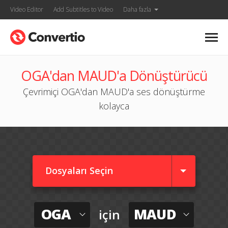
Video Editor
Add Subtitles to Video
Daha fazla
OGA'dan MAUD'a Dönüştürücü
Çevrimiçi OGA'dan MAUD'a ses dönüştürme
kolayca
Dosyaları Seçin
OGA
MAUD
için