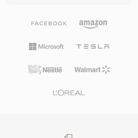
patent lisanslama karmaşıklıklarından kaçınır.
tamamını beklemeden ses dinlemesine olanak
Format, sanatçı, albüm ve parça bilgilerini
tanıyordu. Format, birden fazla kodek nesli
standart bir şekilde etiketlemek için Vorbis
boyunca evrilmiştir: erken sürümler 14,4 kbps
yorum üst verilerini destekler. OGA, Firefox,
modemler için düşük bit hızlı konuşma kodekleri
Chromium tabanlı tarayıcılar, VLC ve çoğu Linux
kullanırken, sonraki yinelemeler (AAC üzerine
masaüstü ortamında yerel olarak oynatılarak
inşa edilen RealAudio 10) CD&#039;ye yakın
web ses dağıtımı ve arşivleme iş akışları için
kalite sunmuştur. RA dosyaları sabit ve
pratik bir seçenek sunar.
değişken bit hızlı kodlamayı, uyarlanabilir çoklu
bit hızlı akışı ve güvenilir olmayan bağlantılarda
oynatma kesintilerini en aza indirmek için
tasarlanmış ara bellekleme algoritmalarını
destekler. Zirve döneminde RealPlayer yüz
milyonlarca PC&#039;ye kurulmuştu ve BBC ile
NPR gibi yayıncılar çevrimiçi akışları için
RealAudio&#039;ya güveniyordu. Kalıcı teknik
katkısı, daha sonra HLS ve DASH gibi