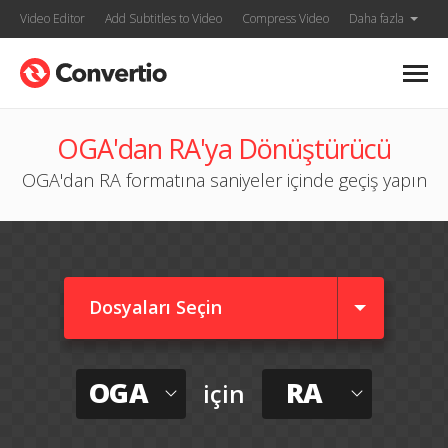
Video Editor
Add Subtitles to Video
Compress Video
Daha fazla
OGA'dan RA'ya Dönüştürücü
OGA'dan RA formatına saniyeler içinde geçiş yapın
Dosyaları Seçin
OGA
RA
için