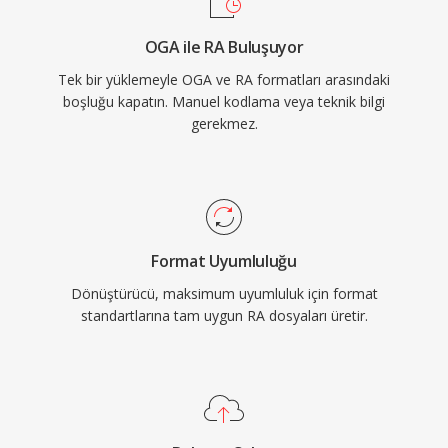
standartları etkileyen uyarlanabilir bit hızlı akış
OGA ile RA Buluşuyor
konseptiydi. Modern kodekler tarafından
Tek bir yüklemeyle OGA ve RA formatları arasındaki
yerinden edilmiş olsa da erken dönem web
boşluğu kapatın. Manuel kodlama veya teknik bilgi
radyosundan geniş RA içerik arşivleri hâlâ
gerekmez.
mevcuttur ve güncel cihazlarda oynatım için
dönüştürme gerektirmektedir.
Format Uyumluluğu
Dönüştürücü, maksimum uyumluluk için format
standartlarına tam uygun RA dosyaları üretir.