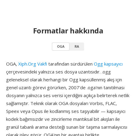
Formatlar hakkında
OGA
RA
OGA,
Xiph.Org Vakfı
tarafından sürdürülen
Ogg kapsayıcı
çerçevesindeki yalnızca ses dosya uzantısıdır. .ogg
geleneksel olarak herhangi bir Ogg kapsüllenmiş akış için
genel uzantı görevi görürken, 2007'de .oga'nın tanıtılması
dosyanın yalnızca ses verisi içerdiğini açıkça belirterek netlik
sağlamıştır. Teknik olarak OGA dosyaları Vorbis, FLAC,
Speex veya Opus ile kodlanmış ses taşıyabilir — kapsayıcı
kodek bağımsızdır ve zincirleme mantıksal bit akışları ile
granül tabanlı arama desteği sunan bir taşıma sarmalayıcısı
olarak işlev görür. OGA'nın bir avantajı birlikte