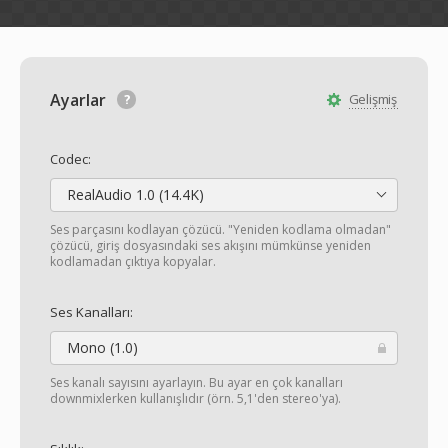
Ayarlar
Gelişmiş
Codec:
RealAudio 1.0 (14.4K)
Ses parçasını kodlayan çözücü. "Yeniden kodlama olmadan"
çözücü, giriş dosyasındaki ses akışını mümkünse yeniden
kodlamadan çıktıya kopyalar.
Ses Kanalları:
Mono (1.0)
Ses kanalı sayısını ayarlayın. Bu ayar en çok kanalları
downmixlerken kullanışlıdır (örn. 5,1'den stereo'ya).