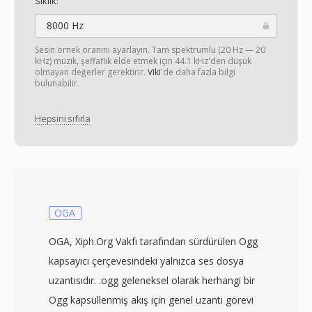
Sıklık:
8000 Hz
Sesin örnek oranını ayarlayın. Tam spektrumlu (20 Hz — 20
kHz) müzik, şeffaflık elde etmek için 44.1 kHz'den düşük
olmayan değerler gerektirir.
Viki
'de daha fazla bilgi
bulunabilir.
Hepsini sıfırla
OGA
OGA, Xiph.Org Vakfı tarafından sürdürülen Ogg
kapsayıcı çerçevesindeki yalnızca ses dosya
uzantısıdır. .ogg geleneksel olarak herhangi bir
Ogg kapsüllenmiş akış için genel uzantı görevi