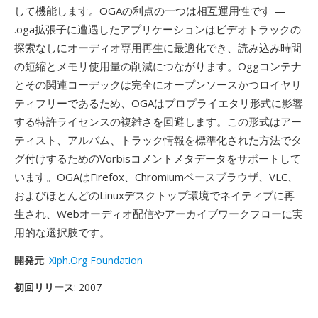
して機能します。OGAの利点の一つは相互運用性です —
.oga拡張子に遭遇したアプリケーションはビデオトラックの
探索なしにオーディオ専用再生に最適化でき、読み込み時間
の短縮とメモリ使用量の削減につながります。Oggコンテナ
とその関連コーデックは完全にオープンソースかつロイヤリ
ティフリーであるため、OGAはプロプライエタリ形式に影響
する特許ライセンスの複雑さを回避します。この形式はアー
ティスト、アルバム、トラック情報を標準化された方法でタ
グ付けするためのVorbisコメントメタデータをサポートして
います。OGAはFirefox、Chromiumベースブラウザ、VLC、
およびほとんどのLinuxデスクトップ環境でネイティブに再
生され、Webオーディオ配信やアーカイブワークフローに実
用的な選択肢です。
開発元
:
Xiph.Org Foundation
初回リリース
: 2007