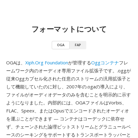
フォーマットについて
OGA
FAP
OGAは、
Xiph.Org Foundation
が管理する
Oggコンテナ
フレ
ームワーク内のオーディオ専用ファイル拡張子です。.oggが
従来Oggカプセル化された任意のストリームの汎用拡張子と
して機能していたのに対し、2007年の.ogaの導入により、
ファイルがオーディオデータのみを含むことを明示的に示す
ようになりました。内部的には、OGAファイルはVorbis、
FLAC、Speex、またはOpusでエンコードされたオーディオ
を運ぶことができます — コンテナはコーデックに依存せ
ず、チェーンされた論理ビットストリームとグラニュールベ
ースのシーキングをサポートするトランスポートラッパーと