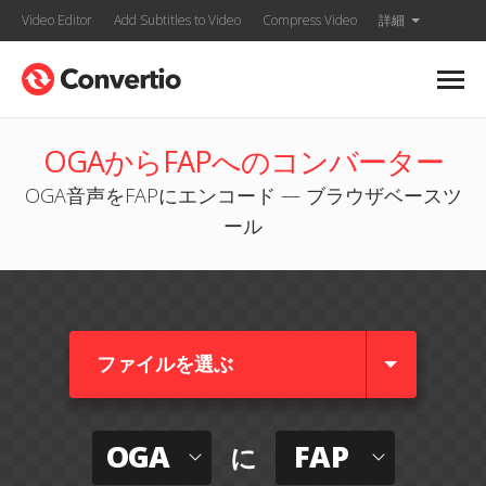
Video Editor
Add Subtitles to Video
Compress Video
詳細
OGAからFAPへのコンバーター
OGA音声をFAPにエンコード — ブラウザベースツ
ール
ファイルを選ぶ
OGA
FAP
に