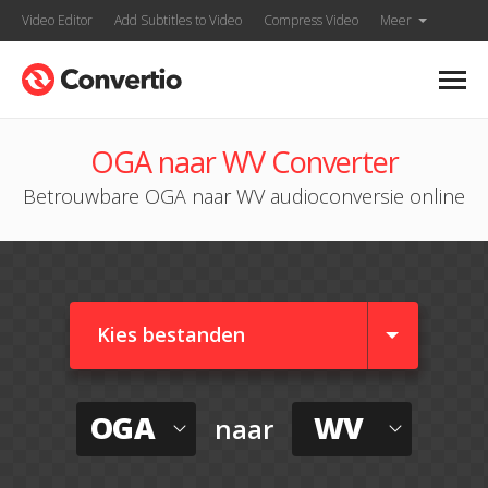
Video Editor
Add Subtitles to Video
Compress Video
Meer
OGA naar WV Converter
Betrouwbare OGA naar WV audioconversie online
Kies bestanden
OGA
WV
naar