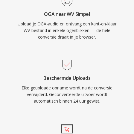
geintegreerd in foobar2000, VLC, FFmpeg en
OGA naar WV Simpel
talloze andere tools. WavPack ondersteunt ook
Upload je OGA-audio en ontvang een kant-en-klaar
rijke metadata via APEv2-tags, ingebedde cue-
WV-bestand in enkele ogenblikken — de hele
sheets en ReplayGain-waarden, waardoor het
conversie draait in je browser.
voldoet aan de organisatorische behoeften van
zelfs de meest nauwgezette muziekbibliotheek.
Beschermde Uploads
Elke geüploade opname wordt na de conversie
verwijderd. Geconverteerde uitvoer wordt
automatisch binnen 24 uur gewist.