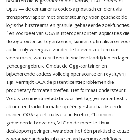
bevatten die is gecodeerd met Vorbis, FLAC, Speex of
Opus — de container is codec-agnostisch en dient als
transportwrapper met ondersteuning voor geschakelde
logische bitstreams en granule-gebaseerde zoekfuncties.
Één voordeel van OGA is interoperabiliteit: applicaties die
de .oga-extensie tegenkomen, kunnen optimaliseren voor
audio-only weergave zonder te hoeven zoeken naar
videotracks, wat resulteert in snellere laadtijden en lager
geheugengebruik. Omdat de Ogg-container en
bijbehorende codecs volledig opensource en royaltyvrij
zijn, vermijdt OGA de patentlicentieproblemen die
proprietary formaten treffen. Het formaat ondersteunt
Vorbis-commentmetadata voor het taggen van artiest-,
album- en trackinformatie op één gestandaardiseerde
manier. OGA speelt native af in Firefox, Chromium-
gebaseerde browsers, VLC en de meeste Linux-
desktopomgevingen, waardoor het één praktische keuze
is voor webaudiodistributie en archiveringsworkflows.