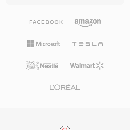
Omdat de Ogg-container en bijbehorende
stroom bit-voor-bit reconstrueren. Gebruikers
codecs volledig opensource en royaltyvrij zijn,
die draagbaarheid nodig hebben, nemen alleen
vermijdt OGA de patentlicentieproblemen die
het lossy bestand mee; wie archiefkwaliteit wil,
proprietary formaten treffen. Het formaat
bewaart beide. De codec verwerkt PCM-audio
ondersteunt Vorbis-commentmetadata voor
van 8-bit tot 32-bit integer en 32-bit drijvende
het taggen van artiest-, album- en
komma, met samplefrequenties tot 768 kHz —
trackinformatie op één gestandaardiseerde
specificaties breed genoeg voor DSD-content,
manier. OGA speelt native af in Firefox,
waarvoor WavPack 5 ondersteuning
Chromium-gebaseerde browsers, VLC en de
toevoegde. Compressieverhoudingen in de
meeste Linux-desktopomgevingen, waardoor
pure lossless modus bereiken doorgaans 40
het één praktische keuze is voor
tot 55 procent van de oorspronkelijke grootte,
webaudiodistributie en archiveringsworkflows.
concurrerend met FLAC en vaak iets beter bij
bepaald materiaal. Multicorecodering in latere
versies versnelt de verwerking drastisch op
moderne hardware. De opensourcebibliotheek
wordt geleverd onder één BSD-licentie en is