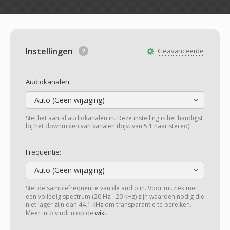
Instellingen
Geavanceerde
Audiokanalen:
Auto (Geen wijziging)
Stel het aantal audiokanalen in. Deze instelling is het handigst
bij het downmixen van kanalen (bijv. van 5.1 naar stereo).
Frequentie:
Auto (Geen wijziging)
Stel de samplefrequentie van de audio in. Voor muziek met
een volledig spectrum (20 Hz - 20 kHz) zijn waarden nodig die
niet lager zijn dan 44.1 kHz om transparantie te bereiken.
Meer info vindt u op de
wiki
.