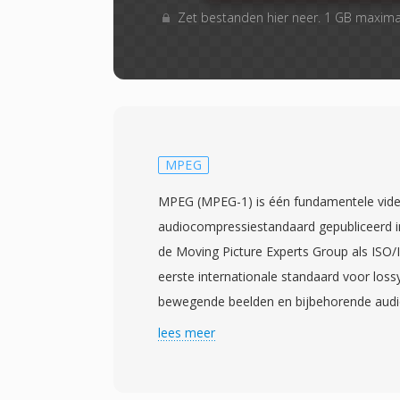
Zet bestanden hier neer. 1 GB maxim
MPEG
MPEG (MPEG-1) is één fundamentele vide
audiocompressiestandaard gepubliceerd 
de Moving Picture Experts Group als ISO/
eerste internationale standaard voor los
bewegende beelden en bijbehorende audio
en technieken die vrijwel alle navolgend
lees meer
beinvloeden. MPEG-1-video bereikt compr
combinatie van bewegingsgecompenseerde 