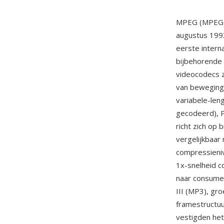
MPEG (MPEG-1
augustus 199
eerste intern
bijbehorende 
videocodecs 
van beweging
variabele-len
gecodeerd), P
richt zich op
vergelijkbaar
compressieni
1x-snelheid 
naar consume
III (MP3), gro
framestructu
vestigden het