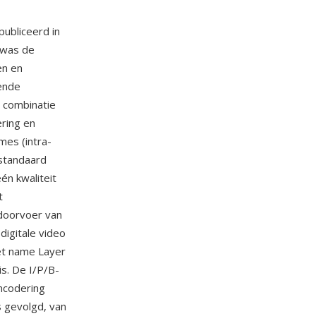
ubliceerd in
 was de
en en
gende
 combinatie
ring en
mes (intra-
 standaard
én kwaliteit
t
doorvoer van
digitale video
et name Layer
is. De I/P/B-
mcodering
s gevolgd, van