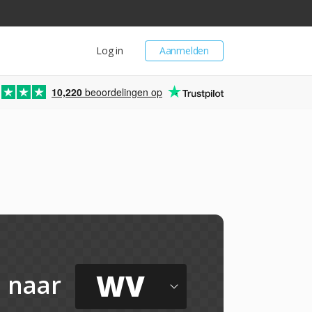
Log in
Aanmelden
10,220
beoordelingen op
WV
naar