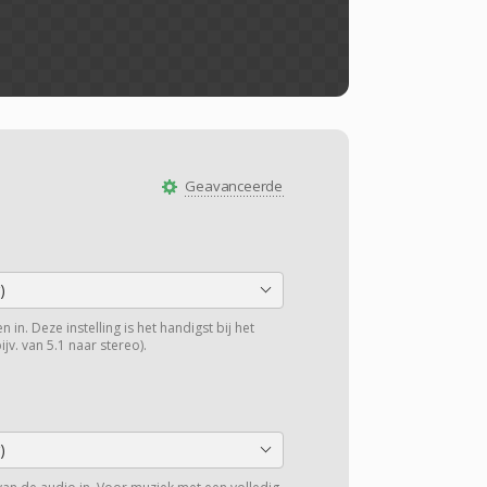
Geavanceerde
)
 in. Deze instelling is het handigst bij het
v. van 5.1 naar stereo).
)