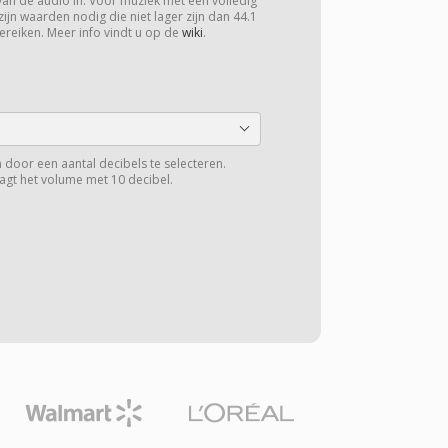
van de audio in. Voor muziek met een volledig
zijn waarden nodig die niet lager zijn dan 44.1
ereiken. Meer info vindt u op de
wiki
.
 door een aantal decibels te selecteren.
aagt het volume met 10 decibel.