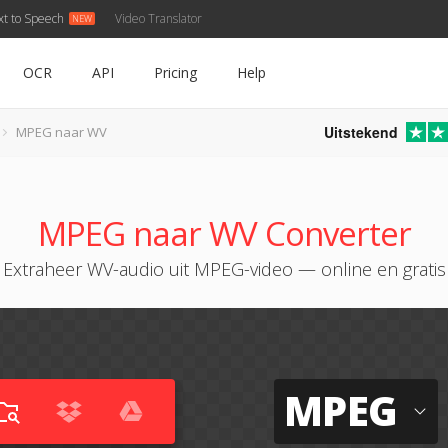
xt to Speech
Video Translator
OCR
API
Pricing
Help
Uitstekend
MPEG naar WV
MPEG naar WV Converter
Extraheer WV-audio uit MPEG-video — online en gratis
MPEG