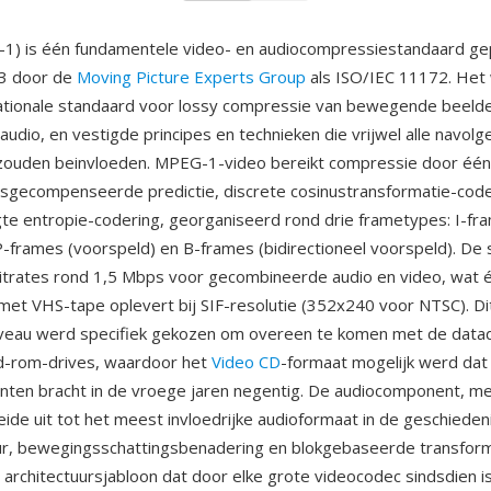
) is één fundamentele video- en audiocompressiestandaard gep
3 door de
Moving Picture Experts Group
als ISO/IEC 11172. Het
ationale standaard voor lossy compressie van bewegende beeld
audio, en vestigde principes en technieken die vrijwel alle navol
zouden beinvloeden. MPEG-1-video bereikt compressie door één
sgecompenseerde predictie, discrete cosinustransformatie-code
gte entropie-codering, georganiseerd rond drie frametypes: I-fra
-frames (voorspeld) en B-frames (bidirectioneel voorspeld). De
 bitrates rond 1,5 Mbps voor gecombineerde audio en video, wat é
 met VHS-tape oplevert bij SIF-resolutie (352x240 voor NTSC). Di
veau werd specifiek gekozen om overeen te komen met de data
cd-rom-drives, waardoor het
Video CD
-formaat mogelijk werd dat 
nten bracht in de vroege jaren negentig. De audiocomponent, m
eide uit tot het meest invloedrijke audioformaat in de geschieden
ur, bewegingsschattingsbenadering en blokgebaseerde transfor
 architectuursjabloon dat door elke grote videocodec sindsdien i