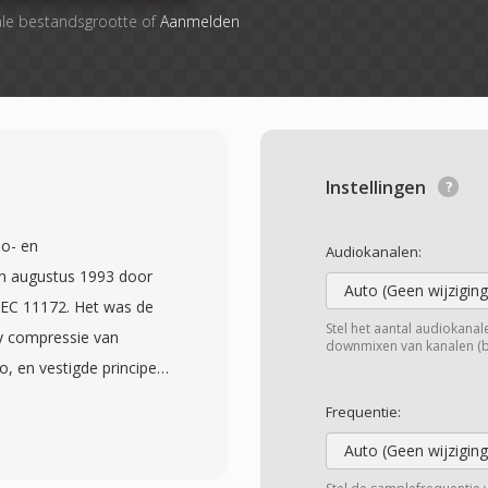
ale bestandsgrootte of
Aanmelden
Instellingen
o- en
Audiokanalen:
in augustus 1993 door
Auto (Geen wijziging
IEC 11172. Het was de
Stel het aantal audiokanalen
sy compressie van
downmixen van kanalen (bij
, en vestigde principes
e videocodecs zouden
Frequentie:
essie door één
Auto (Geen wijziging
predictie, discrete