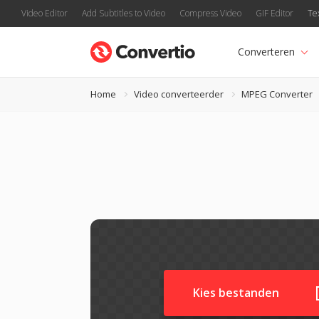
Video Editor
Add Subtitles to Video
Compress Video
GIF Editor
Te
Converteren
Home
Video converteerder
MPEG Converter
Kies bestanden