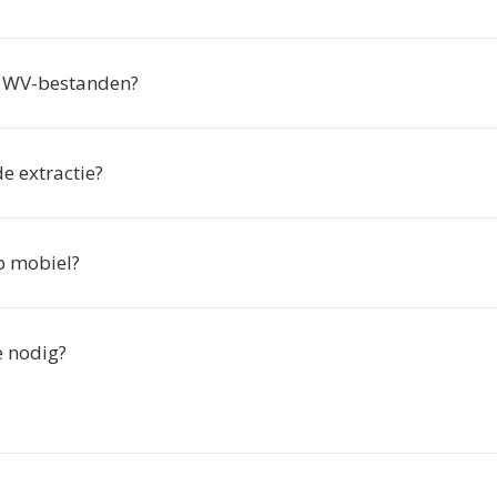
k WV-bestanden?
de extractie?
p mobiel?
ie nodig?