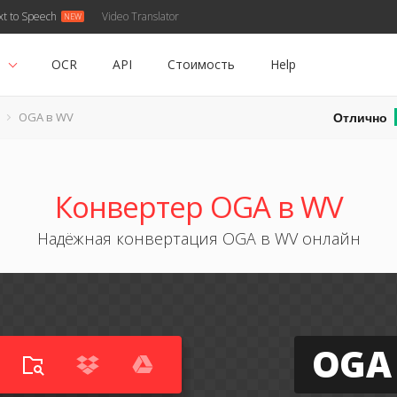
xt to Speech
Video Translator
ь
OCR
API
Стоимость
Help
Отлично
OGA в WV
Конвертер OGA в WV
Надёжная конвертация OGA в WV онлайн
OGA