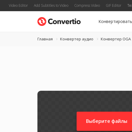
Video Editor
Add Subtitles to Video
Compress Video
GIF Editor
Te
Конвертироват
Главная
Конвертер аудио
Конвертер OGA
Выберите файлы