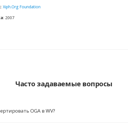
к
:
Xiph.Org Foundation
ка
: 2007
Часто задаваемые вопросы
вертировать OGA в WV?