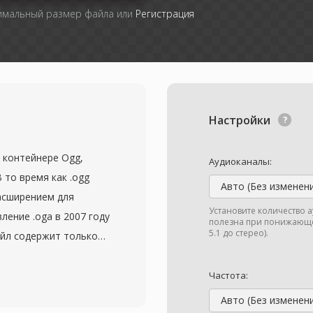
симальный размер файла или
Регистрация
Настройки
 контейнере Ogg,
Аудиоканалы:
 то время как .ogg
Авто (Без изменен
асширением для
Установите количество 
ление .oga в 2007 году
полезна при понижающе
5.1 до стерео).
айл содержит только
 нести аудио,
ли Opus — контейнер не
Частота:
ной оболочкой с
Авто (Без изменен