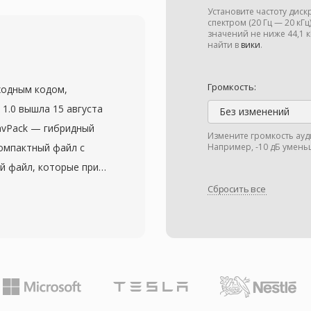
оков и поиска по
Установите частоту дис
— совместимость:
спектром (20 Гц — 20 кГ
значений не ниже 44,1
.oga, могут
найти в
вики
.
аудио без проверки
агрузку и снижает
Громкость:
ходным кодом,
нер Ogg и связанные с
1.0 вышла 15 августа
Без изменений
одны от роялти, OGA
avPack — гибридный
Измените громкость ауд
рагивающих
омпактный файл с
Например, -10 дБ умень
держивает метаданные
й файл, которые при
ртизированной
ают исходный PCM-
Сбросить все
ка. OGA нативно
мобильность, берут
на базе Chromium, VLC
но архивное качество,
 что делает его
CM-аудио от 8-
архивных рабочих
 и 32-битного с
етизации до 768 кГц
 для DSD-контента,