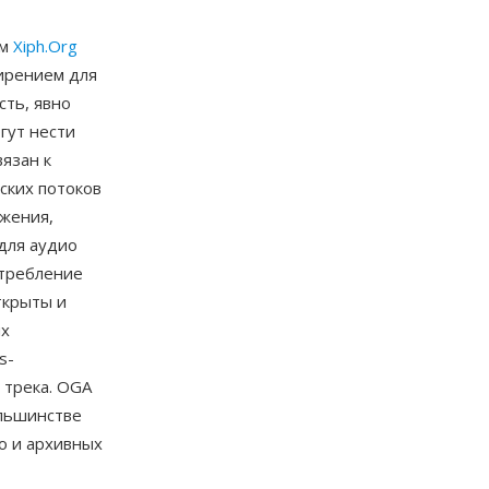
ом
Xiph.Org
ширением для
сть, явно
гут нести
вязан к
ских потоков
ожения,
для аудио
отребление
ткрыты и
их
s-
 трека. OGA
ольшинстве
о и архивных