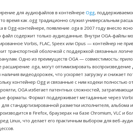
рение для аудиофайлов в контейнере
Ogg
, поддерживаем
В то время как .ogg традиционно служил универсальным рас
а в Ogg-контейнере, появление .oga в 2007 году внесло ясно
то файл содержит только аудиоданные. Внутри OGA-файлы мо
ированное Vorbis, FLAC, Speex или Opus — контейнер не при
жит транспортной оболочкой с поддержкой связанных логиче
 гранулам. Одно из преимуществ OGA — совместимость: прил
 расширение .oga, могут оптимизировать воспроизведение 
 наличия видеодорожек, что ускоряет загрузку и снижает п
ольку контейнер Ogg и связанные с ним кодеки полностью о
 роялти, OGA избегает патентных сложностей, затрагивающ
ые форматы. Формат поддерживает метаданные через Vorbi
 для стандартизированной разметки исполнителя, альбома и
роизводится в Firefox, браузерах на базе Chromium, VLC и б
ред Linux, что делает его практичным выбором для веб-ауди
ессов.