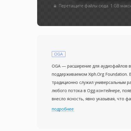
Перетащите файлы сюда. 1 GB мак
OGA
OGA — расширение для аудиофайлов в
поддерживаемом Xiph.Org Foundation. В
традиционно служил универсальным р
любого потока в Ogg-контейнере, появ
внесло ясность, явно указывая, что ф
аудиоданные. Внутри OGA-файлы могут
подробнее
закодированное Vorbis, FLAC, Speex и
привязан к кодеку и служит транспорт