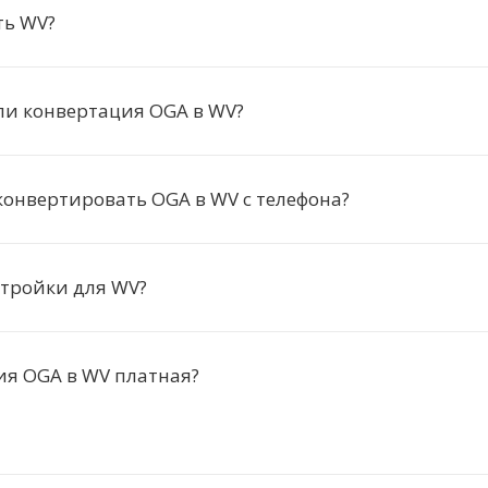
ть WV?
ли конвертация OGA в WV?
онвертировать OGA в WV с телефона?
стройки для WV?
ия OGA в WV платная?