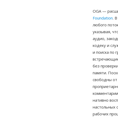
OGA — расши
Foundation
. 
любого поток
указывая, ч
аудио, закод
кодеку и слу
и поиска по
встречающие
без проверки
памяти. Поск
свободны от
проприетарн
комментарии
нативно восп
настольных с
рабочих проц