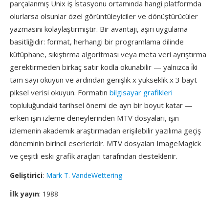
parçalanmış Unix iş i̇stasyonu ortamında hangi platformda
olurlarsa olsunlar özel görüntüleyiciler ve dönüştürücüler
yazmasını kolaylaştırmıştır. Bir avantajı, aşırı uygulama
basitliğidir: format, herhangi bir programlama dilinde
kütüphane, sıkıştırma algoritması veya meta veri ayrıştırma
gerektirmeden birkaç satır kodla okunabilir — yalnızca i̇ki
tam sayı okuyun ve ardından genişlik x yükseklik x 3 bayt
piksel verisi okuyun. Formatın
bilgisayar grafikleri
topluluğundaki tarihsel önemi de ayrı bir boyut katar —
erken ışın izleme deneylerinden MTV dosyaları, ışın
izlemenin akademik araştırmadan erişilebilir yazılıma geçiş
döneminin birincil eserleridir. MTV dosyaları ImageMagick
ve çeşitli eski grafik araçları tarafından desteklenir.
Geliştirici
:
Mark T. VandeWettering
İlk yayın
: 1988