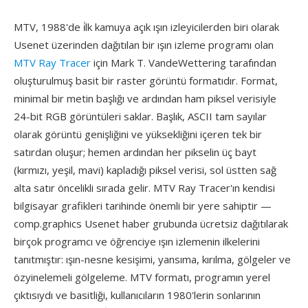
MTV, 1988'de i̇lk kamuya açık ışın izleyicilerden biri olarak
Usenet üzerinden dağıtılan bir ışın izleme programı olan
MTV Ray Tracer
için Mark T. VandeWettering tarafından
oluşturulmuş basit bir raster görüntü formatıdır. Format,
minimal bir metin başlığı ve ardından ham piksel verisiyle
24-bit RGB görüntüleri saklar. Başlık, ASCII tam sayılar
olarak görüntü genişliğini ve yüksekliğini içeren tek bir
satırdan oluşur; hemen ardından her pikselin üç bayt
(kırmızı, yeşil, mavi) kapladığı piksel verisi, sol üstten sağ
alta satır öncelikli sırada gelir. MTV Ray Tracer'ın kendisi
bilgisayar grafikleri tarihinde önemli bir yere sahiptir —
comp.graphics Usenet haber grubunda ücretsiz dağıtılarak
birçok programcı ve öğrenciye ışın izlemenin ilkelerini
tanıtmıştır: ışın-nesne kesişimi, yansıma, kırılma, gölgeler ve
özyinelemeli gölgeleme. MTV formatı, programın yerel
çıktısıydı ve basitliği, kullanıcıların 1980'lerin sonlarının