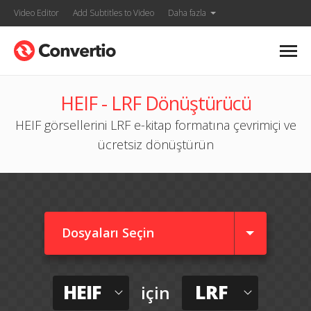
Video Editor
Add Subtitles to Video
Daha fazla
HEIF - LRF Dönüştürücü
HEIF görsellerini LRF e-kitap formatına çevrimiçi ve
ücretsiz dönüştürün
Dosyaları Seçin
HEIF
LRF
için