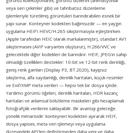
görüntü koleksiyonlarını, görüntü dizilerini (animasyonlar
veya seri çekimler gibi) ve tahribatsız düzenleme
işlemleriyle türetilmiş görüntüleri barındırabilen esnek bir
yapı sunar. Konteyner kodekten bağımsızdır — en yaygın
uygulama HEIF'ı HEVC/H.265 sıkıştırmasıyla eşleştirirken
(Apple tarafından HEIC olarak markalanmıştır), standart AV1
sıkıştırmasını (AVIF varyantını oluşturur), H.266/VVC ve
gelecekteki diğer kodekleri de barındırır. HEIF, JPEG'ın sahip
olmadığı özellikleri destekler: 10-bit ve 12-bit renk derinliği,
geniş renk gamları (Display P3, BT.2020), kayıpsız
sıkıştırma, alfa saydamlığı, derinlik haritaları, küçük resimler
ve Exif/XMP meta verileri — hepsi tek bir dosya içinde.
Yardımcı görüntü öğeleri, derinlik haritaları, HDR kazanç
haritaları ve anlamsal bölütleme maskeleri gibi hesaplamalı
fotoğrafçılık verilerini saklayabilir. Bir avantajı geleceğe
yönelik mimarisidir: konteyneri kodekten ayırarak HEIF,
dosya yapısını, meta veri işlemeyi veya uygulama
düzeyindeki API'leri değiştirmeden daha yeni ve daha