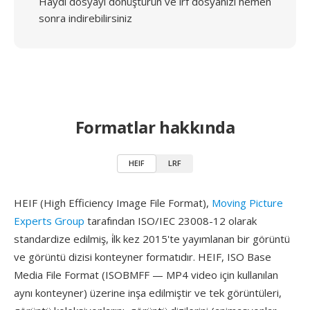
Haydi dosyayı dönüştürün ve lrf dosyanızı hemen
sonra indirebilirsiniz
Formatlar hakkında
HEIF
LRF
HEIF (High Efficiency Image File Format),
Moving Picture
Experts Group
tarafından ISO/IEC 23008-12 olarak
standardize edilmiş, i̇lk kez 2015'te yayımlanan bir görüntü
ve görüntü dizisi konteyner formatıdır. HEIF, ISO Base
Media File Format (ISOBMFF — MP4 video için kullanılan
aynı konteyner) üzerine inşa edilmiştir ve tek görüntüleri,