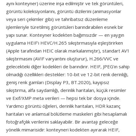
aynı konteyner) üzerine inşa edilmiştir ve tek görüntüleri,
görüntü koleksiyonlarını, görüntü dizilerini (animasyonlar
veya seri çekimler gibi) ve tahribatsız düzenleme
işlemleriyle türetilmiş görüntüleri barındırabilen esnek bir
yapı sunar. Konteyner kodekten bağımsızdır — en yaygın
uygulama HEIF'ı HEVC/H.265 sıkıştırmasıyla eşleştirirken
(Apple tarafından HEIC olarak markalanmıştır), standart AV1
sıkıştırmasını (AVIF varyantını oluşturur), H.266/VVC ve
gelecekteki diğer kodekleri de barındırır. HEIF, JPEG'ın sahip
olmadığı özellikleri destekler: 10-bit ve 12-bit renk derinliği,
geniş renk gamları (Display P3, BT.2020), kayıpsız
sıkıştırma, alfa saydamlığı, derinlik haritaları, küçük resimler
ve Exif/XMP meta verileri — hepsi tek bir dosya içinde.
Yardımcı görüntü öğeleri, derinlik haritaları, HDR kazanç
haritaları ve anlamsal bölütleme maskeleri gibi hesaplamalı
fotoğrafçılık verilerini saklayabilir. Bir avantajı geleceğe
yönelik mimarisidir: konteyneri kodekten ayırarak HEIF,