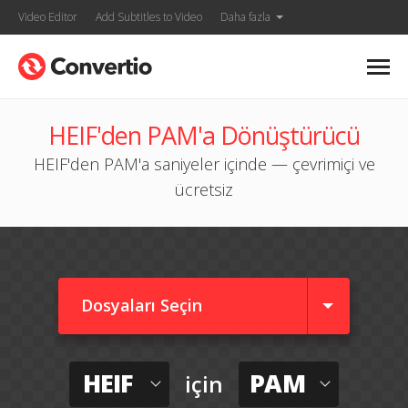
Video Editor
Add Subtitles to Video
Daha fazla
HEIF'den PAM'a Dönüştürücü
HEIF'den PAM'a saniyeler içinde — çevrimiçi ve
ücretsiz
Dosyaları Seçin
HEIF
PAM
için