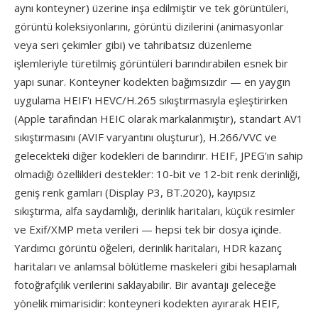
aynı konteyner) üzerine inşa edilmiştir ve tek görüntüleri,
görüntü koleksiyonlarını, görüntü dizilerini (animasyonlar
veya seri çekimler gibi) ve tahribatsız düzenleme
işlemleriyle türetilmiş görüntüleri barındırabilen esnek bir
yapı sunar. Konteyner kodekten bağımsızdır — en yaygın
uygulama HEIF'ı HEVC/H.265 sıkıştırmasıyla eşleştirirken
(Apple tarafından HEIC olarak markalanmıştır), standart AV1
sıkıştırmasını (AVIF varyantını oluşturur), H.266/VVC ve
gelecekteki diğer kodekleri de barındırır. HEIF, JPEG'ın sahip
olmadığı özellikleri destekler: 10-bit ve 12-bit renk derinliği,
geniş renk gamları (Display P3, BT.2020), kayıpsız
sıkıştırma, alfa saydamlığı, derinlik haritaları, küçük resimler
ve Exif/XMP meta verileri — hepsi tek bir dosya içinde.
Yardımcı görüntü öğeleri, derinlik haritaları, HDR kazanç
haritaları ve anlamsal bölütleme maskeleri gibi hesaplamalı
fotoğrafçılık verilerini saklayabilir. Bir avantajı geleceğe
yönelik mimarisidir: konteyneri kodekten ayırarak HEIF,