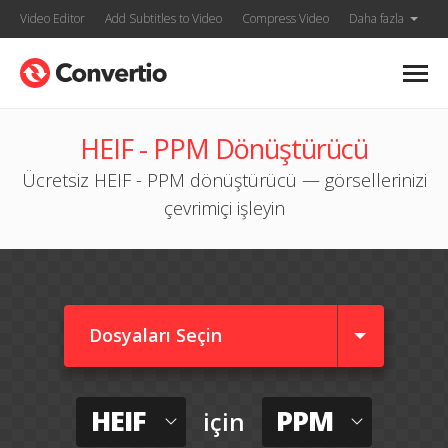
Video Editor
Add Subtitles to Video
Compress Video
Daha fazla
HEIF - PPM Dönüştürücü
Ücretsiz HEIF - PPM dönüştürücü — görsellerinizi
çevrimiçi işleyin
Dosyaları Seçin
HEIF
PPM
için