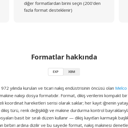
diğer formatlardan birini seçin (200'den
fazla format desteklenir)
Formatlar hakkında
EXP
XBM
972 yılında kurulan ve ticari nakış endüstrisinin öncüsü olan
Melco
r makine nakışı dosya formatıdır. Format, dikiş verilerini kompakt bir i̇
eli koordinat hareketleri serisi olarak saklar; her kayıt iğnenin yata
 dikiş türü, renk değişikliği ve makine durdurma kontrol bayraklarıyla
yaları basit bir sıralı düzen kullanır — dikiş kayıtları karmaşık başlı
n birbiri ardına dizilir ve bu sayede format, nakış makinesi denetle