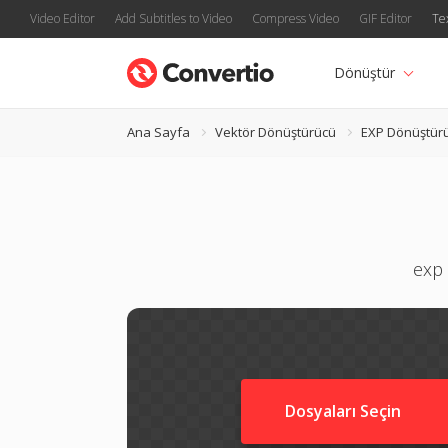
Video Editor
Add Subtitles to Video
Compress Video
GIF Editor
Te
Dönüştür
Ana Sayfa
Vektör Dönüştürücü
EXP Dönüştür
exp 
Dosyaları Seçin