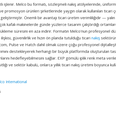
ızlı işlenir. Melco bu formatı, sözleşmeli nakış atölyelerinde, ünifor
ve promosyon ürünleri şirketlerinde yaygın olarak kullanılan ticari ço
geliştirmiştir. Önemli bir avantajı ticari üretim verimliliğidir — yalın i̇
çok kafalı makinelerde günde yüzlerce tasarım çalıştırdığı ortamla
ükleme süresini en aza indirir. Formatın Melco'nun profesyonel d
ilişkisi, güvenilirlik ve hızın ön planda tutulduğu ticari
nakış
sektöründ
lcom, Pulse ve Hatch dahil olmak üzere çoğu profesyonel dijitalleşt
ımını destekleyerek herhangi bir büyük platformda oluşturulan tas
arını hedefleyebilmesini sağlar. EXP gömülü iplik renk meta verile
liği ve sektör kabulü, onlarca yıllık ticari nakış üretimi boyunca kull
co International
5