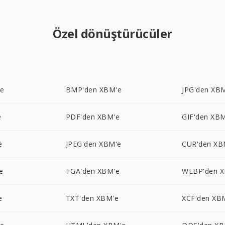
Özel dönüştürücüler
'e
BMP'den XBM'e
JPG'den XB
e
PDF'den XBM'e
GIF'den XB
e
JPEG'den XBM'e
CUR'den XB
e
TGA'den XBM'e
WEBP'den 
e
TXT'den XBM'e
XCF'den XB