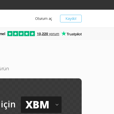
Oturum aç
Kaydol
mel
10,220
yorum
türün
XBM
için