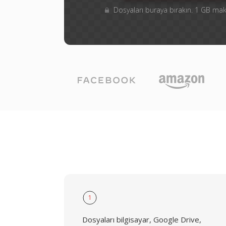
Dosyaları buraya bırakın. 1 GB m
1
Dosyaları bilgisayar, Google Drive,