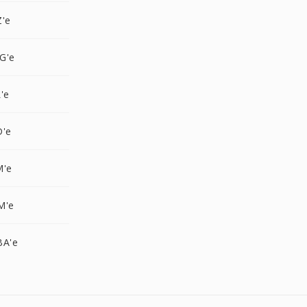
Z'e
G'e
'e
D'e
M'e
M'e
BA'e