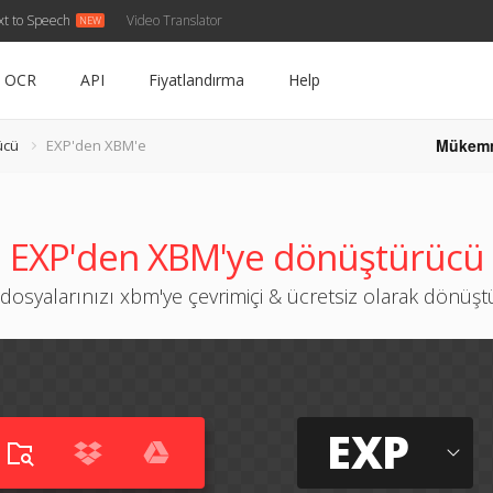
xt to Speech
Video Translator
OCR
API
Fiyatlandırma
Help
Mükem
ücü
EXP'den XBM'e
EXP'den XBM'ye dönüştürücü
dosyalarınızı xbm'ye çevrimiçi & ücretsiz olarak dönüş
EXP