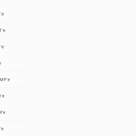
'e
T'e
'e
e
MP'e
R'e
M'e
'e