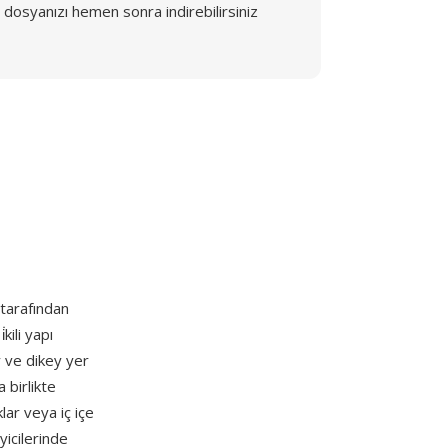
dosyanızı hemen sonra indirebilirsiniz
tarafından
kili yapı
y ve dikey yer
 birlikte
klar veya iç içe
yicilerinde