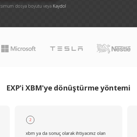
aksimum dosya boyutu veya
Kaydol
EXP'i XBM'ye dönüştürme yöntemi
2
xbm ya da sonuç olarak ihtiyacınız olan