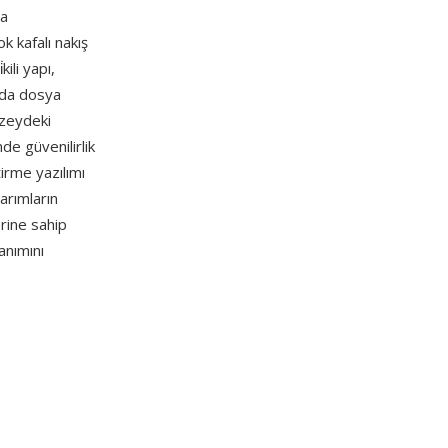
ma
k kafalı nakış
kili yapı,
rda dosya
üzeydeki
e güvenilirlik
irme yazılımı
arımların
rine sahip
anımını