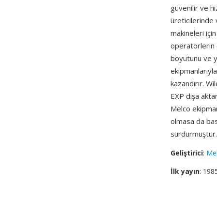
güvenilir ve h
üreticilerinde 
makineleri için 
operatörlerin 
boyutunu ve y
ekipmanlarıyla 
kazandırır. Wi
EXP dışa aktar
Melco ekipmanl
olmasa da basit
sürdürmüştür.
Geliştirici
:
Mel
İlk yayın
: 198