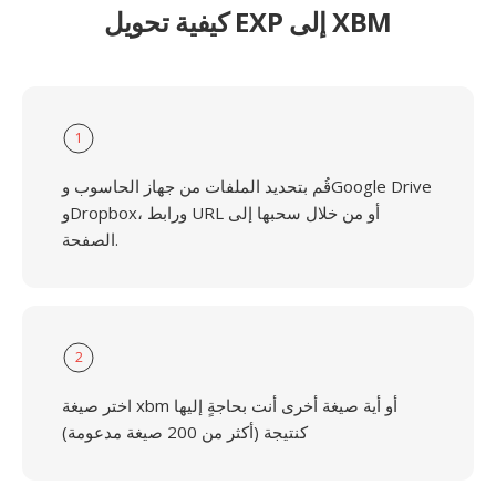
كيفية تحويل EXP إلى XBM
1
قُم بتحديد الملفات من جهاز الحاسوب وGoogle Drive
وDropbox، ورابط URL أو من خلال سحبها إلى
الصفحة.
2
اختر صيغة xbm أو أية صيغة أخرى أنت بحاجةٍ إليها
كنتيجة (أكثر من 200 صيغة مدعومة)