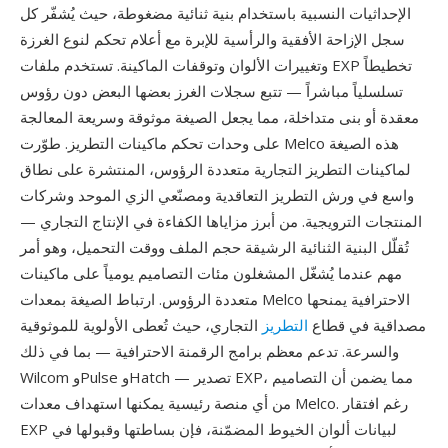
الإحداثيات النسبية باستخدام بنية ثنائية مضغوطة، حيث يُشفّر كل
سجل الإزاحة الأفقية والرأسية للإبرة مع أعلام تحكم لنوع الغرزة
وتغييرات الألوان وتوقفات الماكينة. تستخدم ملفات EXP تخطيطاً
تسلسلياً مباشراً — تتبع سجلات الغرز بعضها البعض دون رؤوس
معقدة أو بنى متداخلة، مما يجعل الصيغة موثوقة وسريعة المعالجة
على وحدات تحكم ماكينات التطريز. طوّرت Melco هذه الصيغة
لماكينات التطريز التجارية متعددة الرؤوس، المنتشرة على نطاق
واسع في ورش التطريز التعاقدية ومصنّعي الزي الموحد وشركات
المنتجات الترويجية. من أبرز مزاياها الكفاءة في الإنتاج التجاري —
تُقلّل البنية الثنائية الرشيقة حجم الملف ووقت التحميل، وهو أمر
مهم عندما يُشغّل المشغلون مئات التصاميم يومياً على ماكينات
متعددة الرؤوس. ارتباط الصيغة بمعدات Melco الاحترافية يمنحها
مصداقية في قطاع
التطريز
التجاري، حيث تُعطى الأولوية للموثوقية
والسرعة. تدعم معظم برامج الرقمنة الاحترافية — بما في ذلك
Wilcom وPulse وHatch — تصدير EXP، مما يضمن أن التصاميم
من أي منصة رئيسية يمكنها استهداف معدات Melco. رغم افتقار
EXP لبيانات ألوان الخيوط المضمّنة، فإن بساطتها وقبولها في