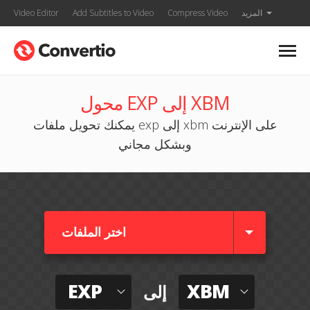
المزيد
Compress Video
Add Subtitles to Video
Video Editor
محول EXP إلى XBM
يمكنك تحويل ملفات exp إلى xbm على الإنترنت
وبشكل مجاني
اختر الملفات
EXP
XBM
إلى