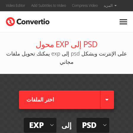
المزيد
Compress Video
Add Subtitles to Video
Video Editor
محول EXP إلى PSD
يمكنك تحويل ملفات exp إلى psd على الإنترنت وبشكل
مجاني
اختر الملفات
EXP
PSD
إلى