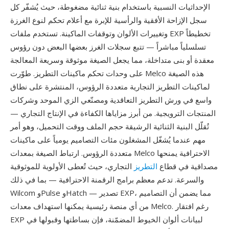
الإحداثيات النسبية باستخدام بنية ثنائية مضغوطة، حيث يُشفّر كل
سجل الإزاحة الأفقية والرأسية للإبرة مع أعلام تحكم لنوع الغرزة
وتغييرات الألوان وتوقفات الماكينة. تستخدم ملفات EXP تخطيطاً
تسلسلياً مباشراً — تتبع سجلات الغرز بعضها البعض دون رؤوس
معقدة أو بنى متداخلة، مما يجعل الصيغة موثوقة وسريعة المعالجة
على وحدات تحكم ماكينات التطريز. طوّرت Melco هذه الصيغة
لماكينات التطريز التجارية متعددة الرؤوس، المنتشرة على نطاق
واسع في ورش التطريز التعاقدية ومصنّعي الزي الموحد وشركات
المنتجات الترويجية. من أبرز مزاياها الكفاءة في الإنتاج التجاري —
تُقلّل البنية الثنائية الرشيقة حجم الملف ووقت التحميل، وهو أمر
مهم عندما يُشغّل المشغلون مئات التصاميم يومياً على ماكينات
متعددة الرؤوس. ارتباط الصيغة بمعدات Melco الاحترافية يمنحها
مصداقية في قطاع
التطريز
التجاري، حيث تُعطى الأولوية للموثوقية
والسرعة. تدعم معظم برامج الرقمنة الاحترافية — بما في ذلك
Wilcom وPulse وHatch — تصدير EXP، مما يضمن أن التصاميم
من أي منصة رئيسية يمكنها استهداف معدات Melco. رغم افتقار
EXP لبيانات ألوان الخيوط المضمّنة، فإن بساطتها وقبولها في