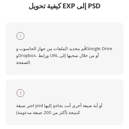
كيفية تحويل EXP إلى PSD
1
قُم بتحديد الملفات من جهاز الحاسوب وGoogle Drive
وDropbox، ورابط URL أو من خلال سحبها إلى
الصفحة.
2
اختر صيغة psd أو أية صيغة أخرى أنت بحاجةٍ إليها
كنتيجة (أكثر من 200 صيغة مدعومة)