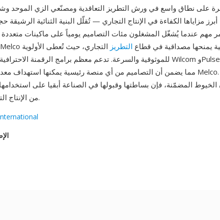
رة على نطاق واسع في ورش التطريز التعاقدية ومصنّعي الزي الموحد وش
أبرز مزاياها الكفاءة في الإنتاج التجاري — تُقلّل البنية الثنائية الرشيقة
ر مهم عندما يُشغّل المشغلون مئات التصاميم يومياً على ماكينات متعددة 
ت Melco الاحترافية يمنحها مصداقية في قطاع
التطريز
التجاري، حيث تُعطى الأولوية
للموثوقية والسرعة. تدعم معظم برامج الرقمنة الاحترافية — بما في ذلك com
من الإنتاج التطريزي التجاري.
nternational
الإص