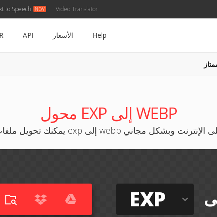
xt to Speech
Video Translator
Help
الأسعار
API
R
متاز
محول EXP إلى WEBP
ك تحويل ملفات exp إلى webp على الإنترنت وبشكل مجاني
EXP
ى