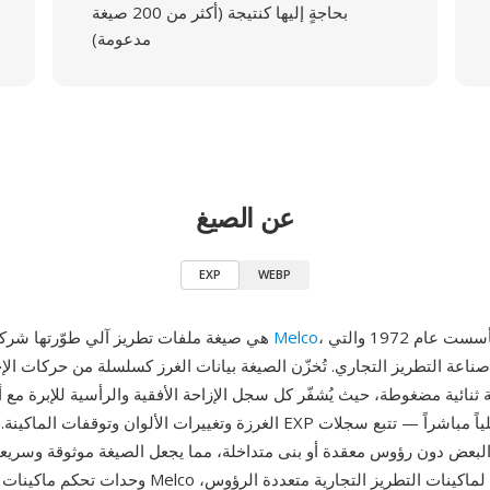
بحاجةٍ إليها كنتيجة (أكثر من 200 صيغة
مدعومة)
عن الصيغ
EXP
WEBP
، الشركة التي تأسست عام 1972 والتي
Melco
EXP (Melco) هي صيغة ملفات تطريز آلي طوّرتها شركة
ناعة التطريز التجاري. تُخزّن الصيغة بيانات الغرز كسلسلة من حركات الإح
 ثنائية مضغوطة، حيث يُشفّر كل سجل الإزاحة الأفقية والرأسية للإبرة مع أ
الغرزة وتغييرات الألوان وتوقفات الماكينة. تستخدم ملفات EXP تخطيطاً تسل
البعض دون رؤوس معقدة أو بنى متداخلة، مما يجعل الصيغة موثوقة وسريع
وحدات تحكم ماكينات التطريز. طوّرت Melco هذه الصيغة لم