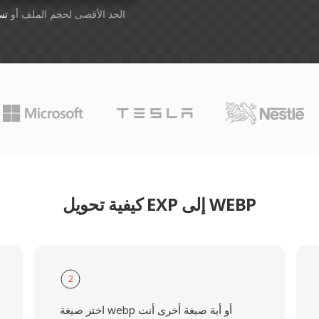
أسقِط الملفات هنا. 1 GB الحد الأقصى لحجم الملف أو
تس
كيفية تحويل EXP إلى WEBP
2
اختر صيغة webp أو أية صيغة أخرى أنت