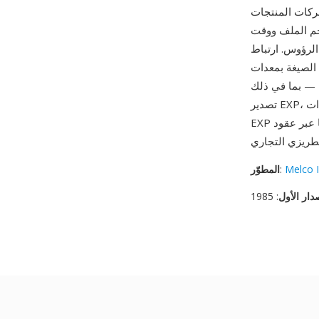
ركات المنتجات
 حجم الملف ووقت
الرؤوس. ارتباط
Wil وPulse وHatch —
تصدير EXP، مما يضمن أن التصاميم من أي منصة رئيسية يمكنها استهداف معدات Melco. رغم افتقار
EXP لبيانات ألوان الخيوط المضمّنة، فإن بساطتها وقبولها في الصناعة أبقيا على استخدامها عبر عقود
Melco I
:
المطوّر
دار الأول
: 1985