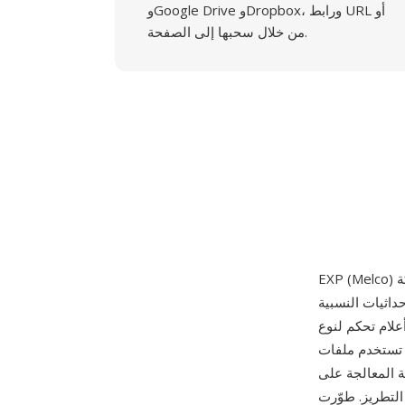
وGoogle Drive وDropbox، ورابط URL أو
من خلال سحبها إلى الصفحة.
داثيات النسبية
علام تحكم لنوع
سلياً مباشراً — تتبع سجلات
ة المعالجة على
اكينات التطريز التجارية متعددة الرؤوس،