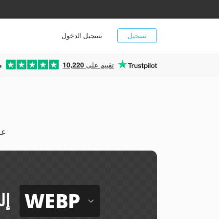
تسجيل
تسجيل الدخول
تقييم على
10,220
م
يمكن
WEBP
إل