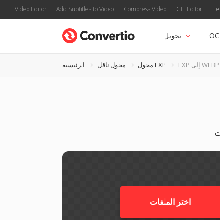
Video Editor
Add Subtitles to Video
Compress Video
GIF Editor
Te
OC
تحويل
EXP إلى WEBP
محول EXP
محول ناقل
الرئيسية
اختر الملفات