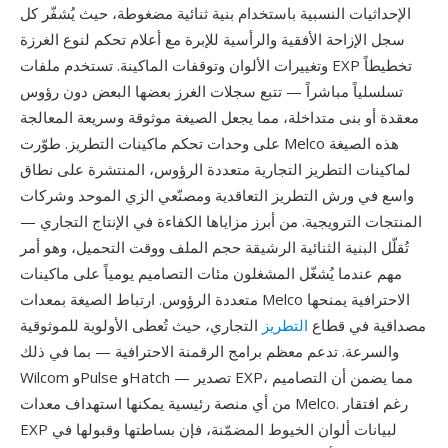
الإحداثيات النسبية باستخدام بنية ثنائية مضغوطة، حيث يُشفّر كل
سجل الإزاحة الأفقية والرأسية للإبرة مع أعلام تحكم لنوع الغرزة
وتغييرات الألوان وتوقفات الماكينة. تستخدم ملفات EXP تخطيطاً
تسلسلياً مباشراً — تتبع سجلات الغرز بعضها البعض دون رؤوس
معقدة أو بنى متداخلة، مما يجعل الصيغة موثوقة وسريعة المعالجة
على وحدات تحكم ماكينات التطريز. طوّرت Melco هذه الصيغة
لماكينات التطريز التجارية متعددة الرؤوس، المنتشرة على نطاق
واسع في ورش التطريز التعاقدية ومصنّعي الزي الموحد وشركات
المنتجات الترويجية. من أبرز مزاياها الكفاءة في الإنتاج التجاري —
تُقلّل البنية الثنائية الرشيقة حجم الملف ووقت التحميل، وهو أمر
مهم عندما يُشغّل المشغلون مئات التصاميم يومياً على ماكينات
متعددة الرؤوس. ارتباط الصيغة بمعدات Melco الاحترافية يمنحها
مصداقية في قطاع
التطريز
التجاري، حيث تُعطى الأولوية للموثوقية
والسرعة. تدعم معظم برامج الرقمنة الاحترافية — بما في ذلك
Wilcom وPulse وHatch — تصدير EXP، مما يضمن أن التصاميم
من أي منصة رئيسية يمكنها استهداف معدات Melco. رغم افتقار
EXP لبيانات ألوان الخيوط المضمّنة، فإن بساطتها وقبولها في