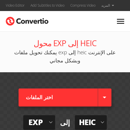
المزيد
Compress Video
Add Subtitles to Video
Video Editor
محول EXP إلى HEIC
يمكنك تحويل ملفات exp إلى heic على الإنترنت
وبشكل مجاني
اختر الملفات
EXP
HEIC
إلى