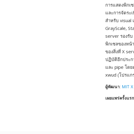
การแสดงพิกเซลท
และการจัดระเบี
สำหรับ visual
GrayScale, Sta
server รองรับ
พิกเซลของหน้าต
ของสิ่งที่ X s
ปฏิบัติอีกประ
และ pipe โดย
xwud (โปรแกรม
ผู้พัฒนา
:
MIT X
เผยแพร่ครั้งแรก