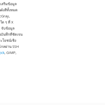
เสริมข้อมูล
ผังสีทั้งหมด
cGray,
ด ๆ ที่ X
จับข้อมูล
บันทึกที่ชัดเจน
ระโยชน์เชิง
ะไกลผ่าน SSH
ick
, GIMP,