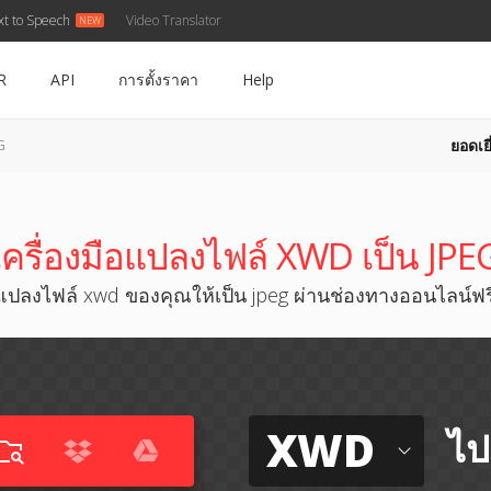
xt to Speech
Video Translator
R
API
การตั้งราคา
Help
ยอดเยี
G
เครื่องมือแปลงไฟล์ XWD เป็น JPE
แปลงไฟล์ xwd ของคุณให้เป็น jpeg ผ่านช่องทางออนไลน์ฟร
XWD
ไป