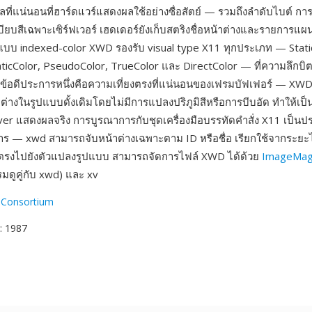
ี่แน่นอนที่ฮาร์ดแวร์แสดงผลใช้อย่างซื่อสัตย์ — รวมถึงลำดับไบต์ การ
ยบสีเฉพาะเซิร์ฟเวอร์ เฮดเดอร์ยังเก็บสตริงชื่อหน้าต่างและรายการแผน
 แบบ indexed-color XWD รองรับ visual type X11 ทุกประเภท — Stati
ticColor, PseudoColor, TrueColor และ DirectColor — ที่ความลึกบิตใ
 ข้อดีประการหนึ่งคือความเที่ยงตรงที่แน่นอนของเฟรมบัฟเฟอร์ — XWD 
่างในรูปแบบดั้งเดิมโดยไม่มีการแปลงปริภูมิสีหรือการบีบอัด ทำให้เป็น
erver แสดงผลจริง การบูรณาการกับชุดเครื่องมือบรรทัดคำสั่ง X11 เป็นป
การ — xwd สามารถจับหน้าต่างเฉพาะตาม ID หรือชื่อ เรียกใช้จากระย
ตรงไปยังตัวแปลงรูปแบบ สามารถจัดการไฟล์ XWD ได้ด้วย
ImageMag
ดูคู่กับ xwd) และ xv
 Consortium
: 1987