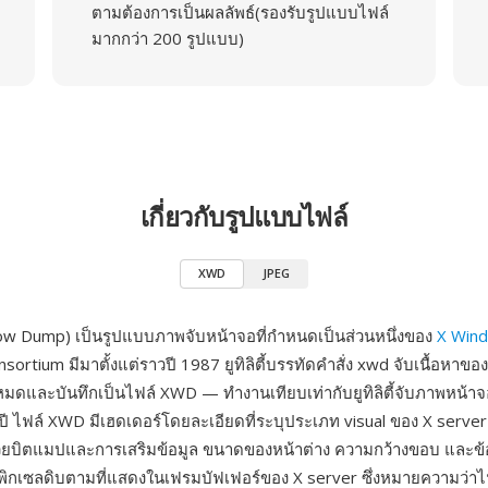
ตามต้องการเป็นผลลัพธ์(รองรับรูปแบบไฟล์
มากกว่า 200 รูปแบบ)
เกี่ยวกับรูปแบบไฟล์
XWD
JPEG
w Dump) เป็นรูปแบบภาพจับหน้าจอที่กำหนดเป็นส่วนหนึ่งของ
X Win
ortium มีมาตั้งแต่ราวปี 1987 ยูทิลิตี้บรรทัดคำสั่ง xwd จับเนื้อหาของ
งหมดและบันทึกเป็นไฟล์ XWD — ทำงานเทียบเท่ากับยูทิลิตี้จับภาพหน้าจ
ปี ไฟล์ XWD มีเฮดเดอร์โดยละเอียดที่ระบุประเภท visual ของ X serve
วยบิตแมปและการเสริมข้อมูล ขนาดของหน้าต่าง ความกว้างขอบ และข้อ
พิกเซลดิบตามที่แสดงในเฟรมบัฟเฟอร์ของ X server ซึ่งหมายความว่าไ