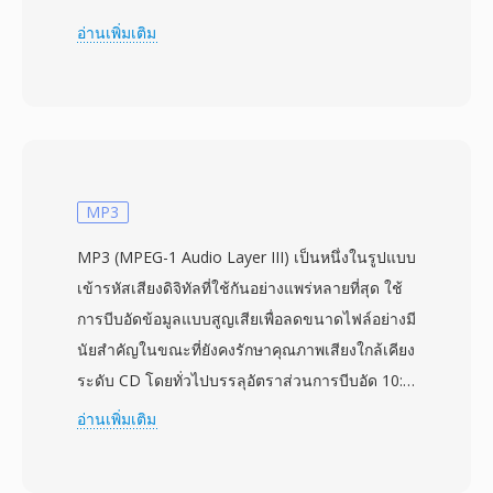
OpenDivX หลังจาก DivX, Inc. ปิดซอร์สของตัว
อ่านเพิ่มเติม
แปลงสัญญาณ และชื่อเดิมคือ DivX สะกดกลับด้าน
เพื่อเป็นการอ้างอิงถึงประวัติศาสตร์นี้ Xvid ได้รับ
การนำไปใช้อย่างกว้างขวางในช่วงต้นถึงกลาง
ทศวรรษ 2000 ในฐานะทางเลือกฟรีแทนตัวแปลง
สัญญาณ DivX เชิงพาณิชย์ โดยมีคุณภาพการบีบอัด
เทียบเท่าหรือบางครั้งเหนือกว่าโดยไม่มีค่าใช้จ่ายใน
MP3
การอนุญาตใดๆ ตัวแปลงสัญญาณเชี่ยวชาญในการ
MP3 (MPEG-1 Audio Layer III) เป็นหนึ่งในรูปแบบ
บีบอัดวิดีโอเต็มเรื่องให้เป็นไฟล์ขนาดเล็กอย่างน่า
เข้ารหัสเสียงดิจิทัลที่ใช้กันอย่างแพร่หลายที่สุด ใช้
ทึ่งในขณะที่รักษาคุณภาพภาพที่ดี โดยใช้เทคนิค
การบีบอัดข้อมูลแบบสูญเสียเพื่อลดขนาดไฟล์อย่างมี
ต่างๆ เช่น adaptive quantization, quarter-pixel
นัยสำคัญในขณะที่ยังคงรักษาคุณภาพเสียงใกล้เคียง
motion compensation, global และ local motion
ระดับ CD โดยทั่วไปบรรลุอัตราส่วนการบีบอัด 10:1
estimation และ custom quantization matrices
พัฒนาโดย Fraunhofer Society ร่วมกับนัก
อ่านเพิ่มเติม
วิดีโอที่เข้ารหัสด้วย Xvid มักจัดเก็บในคอนเทนเนอร์
วิทยาศาสตร์ดิจิทัลคนอื่น ๆ รูปแบบนี้กลายเป็น
AVI แม้จะห่อใน MKV, MP4 และรูปแบบอื่นๆ ได้
มาตรฐานสากลในปี 1993 ในฐานะส่วนหนึ่งของข้อ
เช่นกัน ตัวแปลงสัญญาณได้รับการรับรองสำหรับ