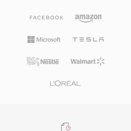
กำหนด MPEG-1 ไฟล์ MP3 สามารถเข้ารหัสได้ที่
เล่นบนเครื่องเล่น DVD แบบ standalone และ
บิตเรตต่าง ๆ โดยทั่วไปตั้งแต่ 128 kbps ถึง 320
อุปกรณ์สื่อจำนวนมากที่รองรับการเล่น DivX
kbps ให้ผู้ใช้สร้างสมดุลระหว่างขนาดไฟล์และ
เนื่องจากทั้งสองตัวแปลงสัญญาณใช้มาตรฐาน
ความเที่ยงตรงของเสียง การบีบอัดที่มีประสิทธิภาพ
MPEG-4 ASP เดียวกัน ความพร้อมใช้งานข้าม
ความเข้ากันได้กับอุปกรณ์อย่างกว้างขวาง และ
แพลตฟอร์มครอบคลุม Windows, Linux, macOS
ขนาดไฟล์ที่เล็กทำให้ MP3 เป็นแรงขับเคลื่อนเบื้อง
และระบบปฏิบัติการอื่นๆ ผนวกกับธรรมชาติที่เป็น
หลังการปฏิวัติเพลงดิจิทัล ช่วยให้สามารถจัดเก็บ
ฟรีและโอเพนซอร์สอย่างสมบูรณ์ ทำให้ Xvid เป็น
และเผยแพร่เพลงผ่านอินเทอร์เน็ตได้อย่างสะดวก
เสาหลักของการเข้ารหัสวิดีโอที่ขับเคลื่อนโดย
ปัจจุบัน MP3 ยังคงเป็นหนึ่งในรูปแบบเสียงที่ได้รับ
ชุมชน แม้ว่า H.264 และตัวแปลงสัญญาณที่ใหม่
การรองรับอย่างทั่วถึงที่สุดในเครื่องเล่นสื่อ ระบบ
กว่าจะเข้ามาแทนที่ MPEG-4 ASP สำหรับการเข้า
ปฏิบัติการ และอุปกรณ์พกพาแทบทุกชนิด
รหัสใหม่เป็นส่วนใหญ่ Xvid ยังคงใช้งานได้สำหรับ
ความเข้ากันได้กับฮาร์ดแวร์รุ่นเก่าและในคอลเลก
ชันสื่อรุ่นเดิม