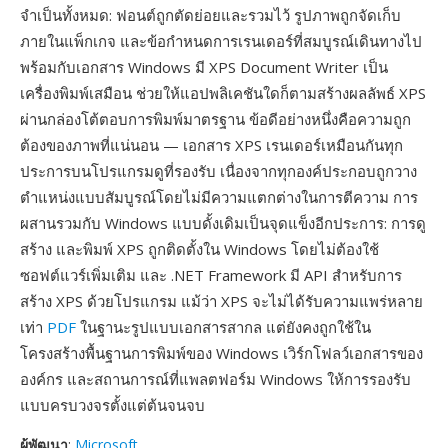
จำเป็นทั้งหมด: ฟอนต์ถูกตัดย่อยและรวมไว้ รูปภาพถูกจัดเก็บ
ภายในแพ็กเกจ และข้อกำหนดการเรนเดอร์ที่สมบูรณ์เดินทางไป
พร้อมกับเอกสาร Windows มี XPS Document Writer เป็น
เครื่องพิมพ์เสมือน ช่วยให้แอปพลิเคชันใดก็ตามสร้างผลลัพธ์ XPS
ผ่านกล่องโต้ตอบการพิมพ์มาตรฐาน ข้อดีอย่างหนึ่งคือความถูก
ต้องของภาพที่แน่นอน — เอกสาร XPS เรนเดอร์เหมือนกันทุก
ประการบนโปรแกรมดูที่รองรับ เนื่องจากทุกองค์ประกอบถูกวาง
ตำแหน่งแบบสัมบูรณ์โดยไม่มีความแตกต่างในการตีความ การ
ผสานรวมกับ Windows แบบดั้งเดิมเป็นจุดแข็งอีกประการ: การดู
สร้าง และพิมพ์ XPS ถูกติดตั้งใน Windows โดยไม่ต้องใช้
ซอฟต์แวร์เพิ่มเติม และ .NET Framework มี API สำหรับการ
สร้าง XPS ด้วยโปรแกรม แม้ว่า XPS จะไม่ได้รับความแพร่หลาย
เท่า
PDF
ในฐานะรูปแบบเอกสารสากล แต่ยังคงถูกใช้ใน
โครงสร้างพื้นฐานการพิมพ์ของ Windows เวิร์กโฟลว์เอกสารของ
องค์กร และสถานการณ์ที่แพลตฟอร์ม Windows ให้การรองรับ
แบบครบวงจรตั้งแต่ต้นจนจบ
ผู้พัฒนา
:
Microsoft