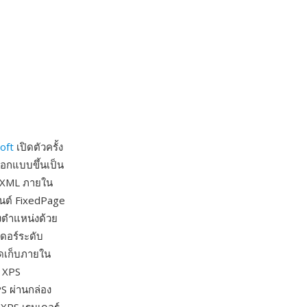
oft
เปิดตัวครั้ง
อกแบบขึ้นเป็น
บ XML ภายใน
มนต์ FixedPage
างตำแหน่งด้วย
เดอร์ระดับ
ัดเก็บภายใน
ี XPS
S ผ่านกล่อง