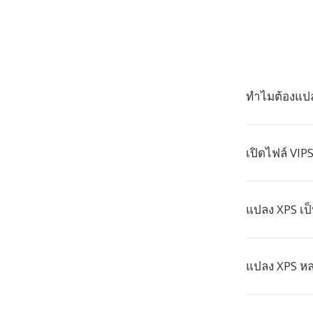
ทำไมต้องแปล
เปิดไฟล์ VIP
แปลง XPS เป็
แปลง XPS หล