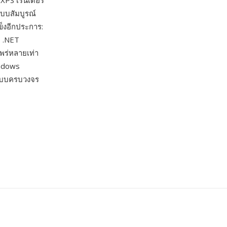
 XPS เรนเดอร์
บบสัมบูรณ์
็งอีกประการ:
ะ .NET
พร่หลายเท่า
indows
บแบบครบวงจร