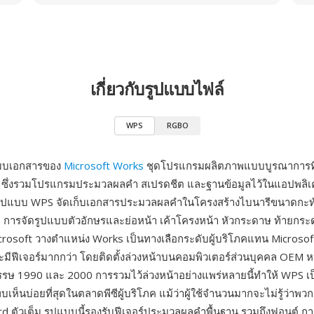
เกี่ยวกับรูปแบบไฟล์
WPS
RGBO
แบบเอกสารของ
Microsoft Works
ชุดโปรแกรมผลิตภาพแบบบูรณาการที่เป
ซึ่งรวมโปรแกรมประมวลผลคำ สเปรดชีต และฐานข้อมูลไว้ในแอปพลิเคช
ูปแบบ WPS จัดเก็บเอกสารประมวลผลคำในโครงสร้างไบนารีขนาดกะทัดร
ม การจัดรูปแบบตัวอักษรและย่อหน้า เค้าโครงหน้า หัวกระดาษ ท้ายกร
icrosoft วางตำแหน่ง Works เป็นทางเลือกระดับผู้บริโภคแทน Microsoft 
ะมีฟีเจอร์มากกว่า โดยติดตั้งล่วงหน้าบนคอมพิวเตอร์ส่วนบุคคล OEM ห
ษ 1990 และ 2000 การรวมไว้ล่วงหน้าอย่างแพร่หลายนี้ทำให้ WPS เป็
เห็นบ่อยที่สุดในตลาดพีซีผู้บริโภค แม้ว่าผู้ใช้จำนวนมากจะไม่รู้ว่าพวก
d ตัวเต็ม รูปแบบนี้รองรับฟีเจอร์ประมวลผลคำพื้นฐาน รวมถึงฟอนต์ ก