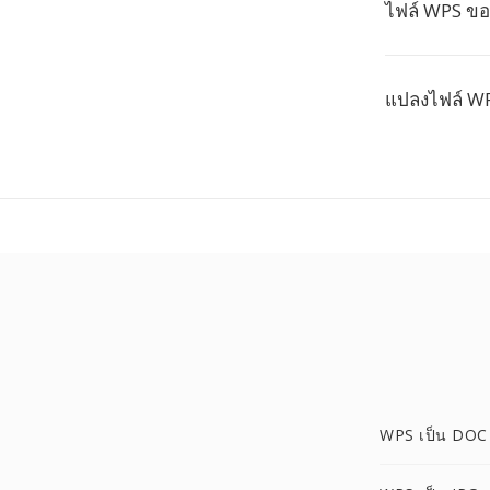
ไฟล์ WPS ข
แปลงไฟล์ WP
WPS เป็น DOC