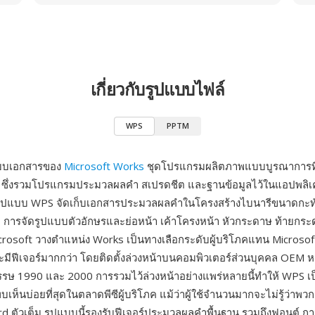
เกี่ยวกับรูปแบบไฟล์
WPS
PPTM
แบบเอกสารของ
Microsoft Works
ชุดโปรแกรมผลิตภาพแบบบูรณาการที่เป
ซึ่งรวมโปรแกรมประมวลผลคำ สเปรดชีต และฐานข้อมูลไว้ในแอปพลิเคช
ูปแบบ WPS จัดเก็บเอกสารประมวลผลคำในโครงสร้างไบนารีขนาดกะทัดร
ม การจัดรูปแบบตัวอักษรและย่อหน้า เค้าโครงหน้า หัวกระดาษ ท้ายกร
icrosoft วางตำแหน่ง Works เป็นทางเลือกระดับผู้บริโภคแทน Microsoft 
ะมีฟีเจอร์มากกว่า โดยติดตั้งล่วงหน้าบนคอมพิวเตอร์ส่วนบุคคล OEM ห
ษ 1990 และ 2000 การรวมไว้ล่วงหน้าอย่างแพร่หลายนี้ทำให้ WPS เป็
เห็นบ่อยที่สุดในตลาดพีซีผู้บริโภค แม้ว่าผู้ใช้จำนวนมากจะไม่รู้ว่าพวก
d ตัวเต็ม รูปแบบนี้รองรับฟีเจอร์ประมวลผลคำพื้นฐาน รวมถึงฟอนต์ ก