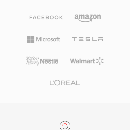
คอนเทนเนอร์นี้ไม่ขึ้นกับโคเดก โดยทำหน้าที่เป็นตัว
รองรับการเล่นมาสู่ VLC และเครื่องเล่นโอเพน
ห่อหุ้มสำหรับขนส่งที่รองรับบิตสตรีมลอจิคัลแบบต่อ
ซอร์สอื่นๆ VQF เป็นกรณีศึกษาที่น่าสนใจใน
เนื่องและการค้นหาตำแหน่งแบบ granule ข้อดี
ประวัติศาสตร์โคเดก — มีความทะเยอทะยานทาง
อย่างหนึ่งของ OGA คือความสามารถในการทำงาน
เทคนิคแต่ถูกบดบังโดยแรงผลักดันระบบนิเวศของ
ร่วมกัน — แอปพลิเคชันที่พบนามสกุล .oga
MP3 และการเติบโตของ AAC ในเวลาต่อมา
สามารถปรับแต่งสำหรับการเล่นเฉพาะเสียงโดยไม่
ต้องตรวจสอบแทร็กวิดีโอ ทำให้โหลดเร็วขึ้นและใช้
หน่วยความจำน้อยลง เนื่องจากคอนเทนเนอร์ Ogg
และโคเดกที่เกี่ยวข้องเป็นโอเพนซอร์สและปลอดค่า
ลิขสิทธิ์ทั้งหมด OGA จึงหลีกเลี่ยงความซับซ้อนของ
การอนุญาตสิทธิบัตรที่ส่งผลกระทบต่อรูปแบบที่เป็น
กรรมสิทธิ์ รูปแบบนี้รองรับเมทาดาทา Vorbis
comment สำหรับการแท็กข้อมูลศิลปิน อัลบั้ม และ
แทร็กอย่างเป็นมาตรฐาน OGA เล่นได้โดยตรงใน
Firefox, เบราว์เซอร์ที่ใช้ Chromium, VLC และ
สภาพแวดล้อมเดสก์ท็อป Linux ส่วนใหญ่ ทำให้เป็น