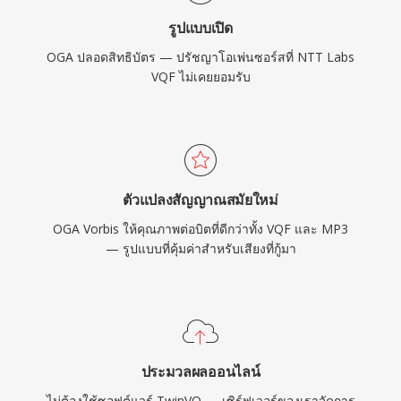
ตัวเลือกที่เหมาะสมสำหรับการเผยแพร่เสียงบนเว็บ
รูปแบบเปิด
และเวิร์กโฟลว์การจัดเก็บถาวร
OGA ปลอดสิทธิบัตร — ปรัชญาโอเพ่นซอร์สที่ NTT Labs
VQF ไม่เคยยอมรับ
ตัวแปลงสัญญาณสมัยใหม่
OGA Vorbis ให้คุณภาพต่อบิตที่ดีกว่าทั้ง VQF และ MP3
— รูปแบบที่คุ้มค่าสำหรับเสียงที่กู้มา
ประมวลผลออนไลน์
ไม่ต้องใช้ซอฟต์แวร์ TwinVQ — เซิร์ฟเวอร์ของเราจัดการ