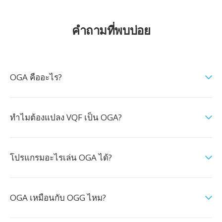
คำถามที่พบบ่อย
OGA คืออะไร?
ทำไมต้องแปลง VQF เป็น OGA?
โปรแกรมอะไรเล่น OGA ได้?
OGA เหมือนกับ OGG ไหม?