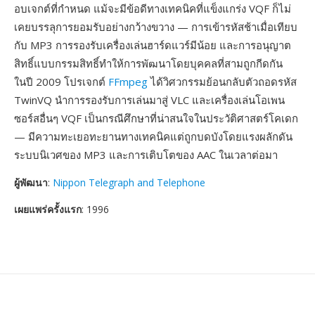
อบเจกต์ที่กำหนด แม้จะมีข้อดีทางเทคนิคที่แข็งแกร่ง VQF ก็ไม่
เคยบรรลุการยอมรับอย่างกว้างขวาง — การเข้ารหัสช้าเมื่อเทียบ
กับ MP3 การรองรับเครื่องเล่นฮาร์ดแวร์มีน้อย และการอนุญาต
สิทธิ์แบบกรรมสิทธิ์ทำให้การพัฒนาโดยบุคคลที่สามถูกกีดกัน
ในปี 2009 โปรเจกต์
FFmpeg
ได้วิศวกรรมย้อนกลับตัวถอดรหัส
TwinVQ นำการรองรับการเล่นมาสู่ VLC และเครื่องเล่นโอเพน
ซอร์สอื่นๆ VQF เป็นกรณีศึกษาที่น่าสนใจในประวัติศาสตร์โคเดก
— มีความทะเยอทะยานทางเทคนิคแต่ถูกบดบังโดยแรงผลักดัน
ระบบนิเวศของ MP3 และการเติบโตของ AAC ในเวลาต่อมา
ผู้พัฒนา
:
Nippon Telegraph and Telephone
เผยแพร่ครั้งแรก
: 1996