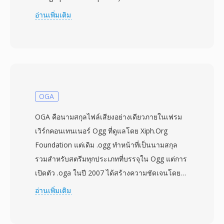
ถูกนำมาจำหน่ายโดย Yamaha ภายใต้แบรนด์
อ่านเพิ่มเติม
SoundVQ โคเดกนี้อ้างว่ามีขนาดเล็กกว่า MP3 ถึง
30 ถึง 35 เปอร์เซ็นต์ที่คุณภาพการรับรู้เทียบเท่า —
ไฟล์ VQF ที่ 96 kbps ถูกกล่าวว่าเทียบเท่า MP3 ที่
128 kbps — สร้างความตื่นเต้นอย่างมากในช่วง
สงครามรูปแบบเสียงปลายทศวรรษ 1990 TwinVQ
รองรับการเข้ารหัสบิตเรตคงที่ที่ 80, 96, 112, 128,
OGA
160 และ 192 kbps และอัลกอริทึมพื้นฐานถูกรวม
OGA คือนามสกุลไฟล์เสียงอย่างเดียวภายในเฟรม
เข้าในมาตรฐาน MPEG-4 Audio (ISO/IEC 14496-
เวิร์กคอนเทนเนอร์ Ogg ที่ดูแลโดย Xiph.Org
3) ในฐานะหนึ่งในประเภทอ็อบเจกต์ที่กำหนด แม้จะ
Foundation แต่เดิม .ogg ทำหน้าที่เป็นนามสกุล
มีข้อดีทางเทคนิคที่แข็งแกร่ง VQF ก็ไม่เคยบรรลุการ
รวมสำหรับสตรีมทุกประเภทที่บรรจุใน Ogg แต่การ
ยอมรับอย่างกว้างขวาง — การเข้ารหัสช้าเมื่อเทียบ
เปิดตัว .oga ในปี 2007 ได้สร้างความชัดเจนโดย
กับ MP3 การรองรับเครื่องเล่นฮาร์ดแวร์มีน้อย และ
ระบุอย่างแจ้งชัดว่าไฟล์มีเฉพาะข้อมูลเสียงเท่านั้น
อ่านเพิ่มเติม
การอนุญาตสิทธิ์แบบกรรมสิทธิ์ทำให้การพัฒนาโดย
ภายในแล้ว ไฟล์ OGA สามารถบรรจุเสียงที่เข้ารหัส
บุคคลที่สามถูกกีดกัน ในปี 2009 โปรเจกต์ FFmpeg
ด้วย Vorbis, FLAC, Speex หรือ Opus ได้ —
ได้วิศวกรรมย้อนกลับตัวถอดรหัส TwinVQ นำการ