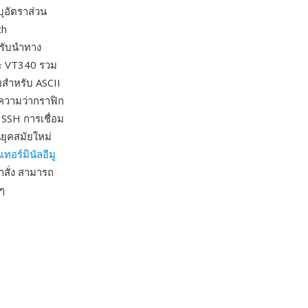
บุอัตราส่วน
th
หรับนำทาง
ละ VT340 รวม
ัยสำหรับ ASCII
ความว่ากราฟิก
 SSH การเชื่อม
ยุคสมัยใหม่
น
เทอร์มินัลอีมู
สั่ง สามารถ
 ๆ