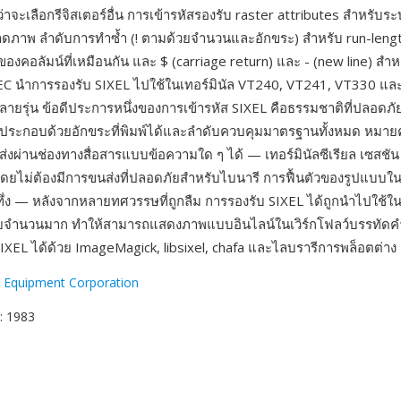
ว่าจะเลือกรีจิสเตอร์อื่น การเข้ารหัสรองรับ raster attributes สำหรับระ
ดภาพ ลำดับการทำซ้ำ (! ตามด้วยจำนวนและอักขระ) สำหรับ run-leng
องคอลัมน์ที่เหมือนกัน และ $ (carriage return) และ - (new line) สำ
EC นำการรองรับ SIXEL ไปใช้ในเทอร์มินัล VT240, VT241, VT330 แ
์หลายรุ่น ข้อดีประการหนึ่งของการเข้ารหัส SIXEL คือธรรมชาติที่ปลอดภ
ลประกอบด้วยอักขระที่พิมพ์ได้และลำดับควบคุมมาตรฐานทั้งหมด หมาย
่งผ่านช่องทางสื่อสารแบบข้อความใด ๆ ได้ — เทอร์มินัลซีเรียล เซสชัน
โดยไม่ต้องมีการขนส่งที่ปลอดภัยสำหรับไบนารี การฟื้นตัวของรูปแบบใน
น่าทึ่ง — หลังจากหลายทศวรรษที่ถูกลืม การรองรับ SIXEL ได้ถูกนำไปใช้ใ
ัยจำนวนมาก ทำให้สามารถแสดงภาพแบบอินไลน์ในเวิร์กโฟลว์บรรทัดคำ
SIXEL ได้ด้วย ImageMagick, libsixel, chafa และไลบรารีการพล็อตต่าง
l Equipment Corporation
: 1983