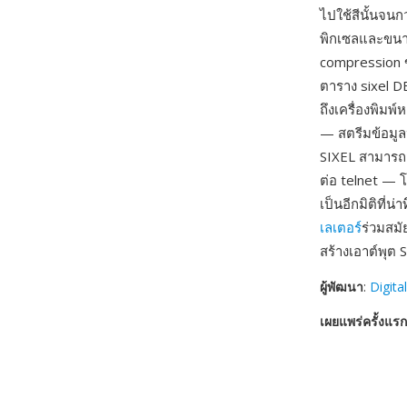
ไปใช้สีนั้นจนก
พิกเซลและขนา
compression ข
ตาราง sixel D
ถึงเครื่องพิมพ
— สตรีมข้อมู
SIXEL สามารถส
ต่อ telnet — 
เป็นอีกมิติที่
เลเตอร์
ร่วมสม
สร้างเอาต์พุต 
ผู้พัฒนา
:
Digita
เผยแพร่ครั้งแรก