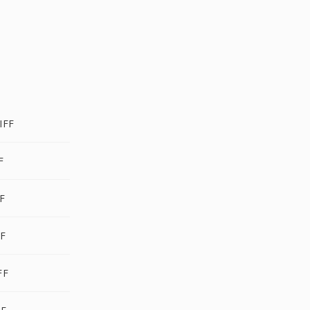
IFF
F
FF
FF
FF