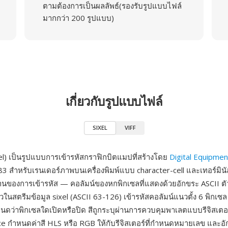
ตามต้องการเป็นผลลัพธ์(รองรับรูปแบบไฟล์
มากกว่า 200 รูปแบบ)
เกี่ยวกับรูปแบบไฟล์
SIXEL
VIFF
xel) เป็นรูปแบบการเข้ารหัสกราฟิกบิตแมปที่สร้างโดย
Digital Equipmen
3 สำหรับเรนเดอร์ภาพบนเครื่องพิมพ์แบบ character-cell และเทอร์มินัล
านของการเข้ารหัส — คอลัมน์ของหกพิกเซลที่แสดงด้วยอักขระ ASCII ตัวเ
ัวในสตรีมข้อมูล sixel (ASCII 63-126) เข้ารหัสคอลัมน์แนวตั้ง 6 พิกเซ
ดว่าพิกเซลใดเปิดหรือปิด สีถูกระบุผ่านการควบคุมพาเลตแบบรีจิสเตอ
e กำหนดค่าสี HLS หรือ RGB ให้กับรีจิสเตอร์ที่กำหนดหมายเลข และอัก