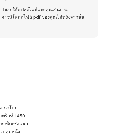
ปล่อยให้แปลงไฟล์และคุณสามารถ
ดาวน์โหลดไฟล์ pdf ของคุณได้หลังจากนั้น
พัฒนาโดย
มทริกซ์ LA50
องหกพิกเซลแนว
วบคุมหนึ่ง