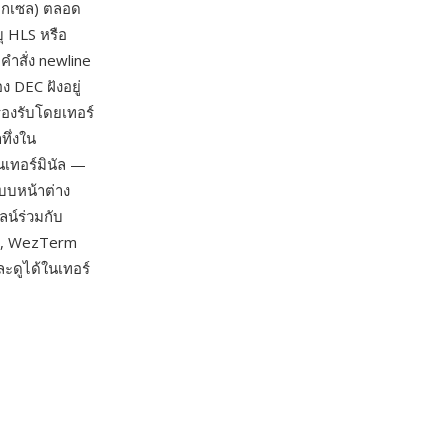
พิกเซล) ตลอด
ุ HLS หรือ
คำสั่ง newline
 DEC ฝังอยู่
องรับโดยเทอร์
ทึ่งใน
นเทอร์มินัล —
บบหน้าต่าง
น์ร่วมกับ
m, WezTerm
ละดูได้ในเทอร์