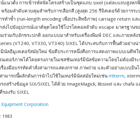
น์แนวตั้ง การเข้ารหัสจัดโครงสร้างเป็นชุดแถบ sixel (แต่ละแถบสูงหก
พร้อมลำดับควบคุมสำหรับการเลือกสี (สูงสุด 256 รีจิสเตอร์ด้วยการระบ
ทำซ้ำ (run-length encoding เพื่อประสิทธิภาพ) carriage return และ
ถูกส่งไปยังอุปกรณ์เอาต์พุตโดยใช้โปรโตคอลลำดับ escape มาตรฐานของ
มร่วมกับอักขระปกติ ออกแบบมาสำหรับเครื่องพิมพ์ DEC และภายหลังร
series (VT240, VT330, VT340) SIXEL ได้ประสบกับการฟื้นตัวอย่างน่า
์มินัลอีมูเลเตอร์สมัยใหม่ ข้อดีประการหนึ่งคือการแสดงภาพแบบเนทีฟใ
เรนเดอร์ภาพได้โดยตรงภายในเซสชันเทอร์มินัลข้อความโดยไม่ต้องมีระ
ครื่องมือบรรทัดคำสั่งสามารถแสดงกราฟ ภาพถ่าย และตัวอย่างแบบอินไล
ามารถนี้ผลักดันการนำไปใช้ในเทอร์มินัลสมัยใหม่เช่น
mlterm
, xter
รถสร้างข้อมูล SIX/SIXEL ได้ด้วย ImageMagick, libsixel และ chafa แ
์ที่รองรับ SIXEL
l Equipment Corporation
: 1983