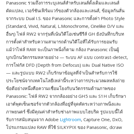
Panasonic รวมถึงการระบุเลนส์สำหรับเลนส์ดั้งเดิมและเลนส์
ดัดแปลง, เวอร์ชันเฟิร์มแวร์ของตัวกล้องและเลนส์, ข้อมูลกันสั่น
จากระบบ Dual I.S. ของ Panasonic และการตั้งค่า Photo Style
(Standard, Vivid, Natural, L.Monochrome, Cinelike D/V และ
อื่นๆ) ไฟล์ RW2 จากรุ่นที่เน้นวิดีโอเช่นซีรีส์ GH ยังบันทึกบริบท
การตั้งค่าสำหรับความสามารถด้านวิดีโอที่ได้รับการยอมรับ
แม้ว่าไฟล์ RAW จะเป็นภาพนิ่งก็ตาม กล้อง Panasonic เป็นผู้
บุกเบิกนวัตกรรมหลายอย่าง — ระบบ AF แบบ contrast-detect,
การโฟกัส DFD (Depth from Defocus) และ Dual Native ISO
— และรูปแบบ RW2 เก็บรักษาข้อมูลที่จำเป็นสำหรับการใช้
ประโยชน์จากเทคโนโลยีเหล่านี้ระหว่างการประมวลผลหลังถ่าย
ข้อดีอย่างหนึ่งคือความเชื่อมโยงกับนวัตกรรมด้านภาพของ
Panasonic: ไฟล์ RW2 จากกล้องอย่าง GH5 และ S1H เก็บรักษา
เอาต์พุตเซ็นเซอร์จากตัวกล้องที่อยู่ที่จุดตัดระหว่างภาพนิ่งและ
ภาพยนตร์ ซึ่งมีคุณค่าสำหรับช่างภาพแบบไฮบริด รูปแบบนี้ได้
รับการสนับสนุนจาก Adobe
Lightroom
, Capture One, DxO,
โปรแกรมแปลง RAW ที่ใช้ SILKYPIX ของ Panasonic, dcraw