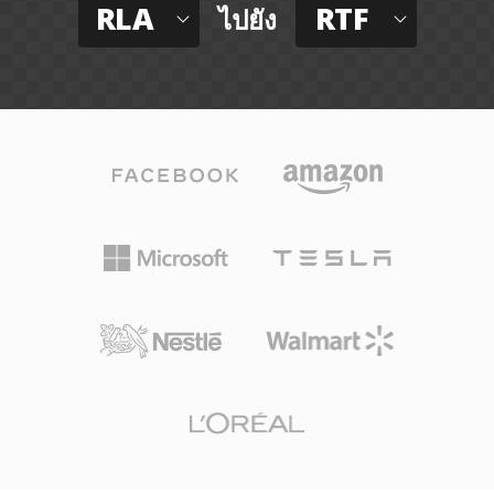
RLA
RTF
ไปยัง