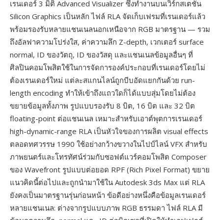
เรนเดอร์ 3 มิติ Advanced Visualizer ซึ่งทำงานบนเวิร์กสเตชัน
Silicon Graphics เป็นหลัก ไฟล์ RLA จัดเก็บเฟรมที่เรนเดอร์แล้ว
พร้อมรองรับหลายแชนเนลนอกเหนือจาก RGB มาตรฐาน — รวม
ถึงอัลฟาความโปร่งใส, ค่าความลึก Z-depth, เวกเตอร์ surface
normal, ID ของวัตถุ, ID ของวัสดุ และแชนเนลข้อมูลอื่นๆ ที่
ศิลปินคอมโพสิตใช้ในการจัดการองค์ประกอบที่เรนเดอร์โดยไม่
ต้องเรนเดอร์ใหม่ แต่ละสแกนไลน์ถูกบีบอัดแยกกันด้วย run-
length encoding ทำให้เข้าถึงแถวใดก็ได้แบบสุ่มโดยไม่ต้อง
ขยายข้อมูลทั้งภาพ รูปแบบรองรับ 8 บิต, 16 บิต และ 32 บิต
floating-point ต่อแชนเนล เหมาะสำหรับเอาต์พุตการเรนเดอร์
high-dynamic-range RLA เป็นหัวใจของการผลิต visual effects
ตลอดทศวรรษ 1990 ใช้อย่างกว้างขวางในไปป์ไลน์ VFX สำหรับ
ภาพยนตร์และโทรทัศน์ร่วมกับซอฟต์แวร์คอมโพสิต Composer
ของ Wavefront รูปแบบต่อยอด RPF (Rich Pixel Format) ขยาย
แนวคิดนี้ต่อไปและถูกนำมาใช้ใน Autodesk 3ds Max แต่ RLA
ยังคงเป็นมาตรฐานรุ่นก่อนหน้า ข้อดีอย่างหนึ่งคือข้อมูลเรนเดอร์
หลายแชนเนล: ต่างจากรูปแบบภาพ RGB ธรรมดา ไฟล์ RLA มี