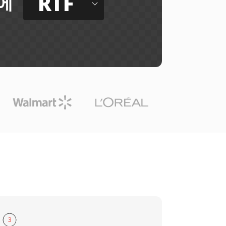
RTF
에
3