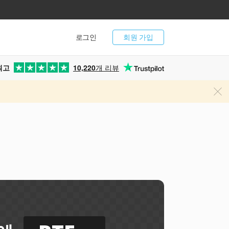
로그인
회원 가입
최고
10,220
개 리뷰
터