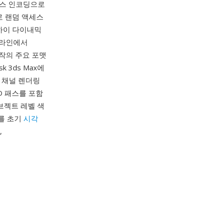
렝스 인코딩으로
로 랜덤 액세스
 하이 다이내믹
이프라인에서
제작의 주요 포맷
k 3ds Max에
중 채널 렌더링
D 패스를 포함
브젝트 레벨 색
A를 초기
시각
,