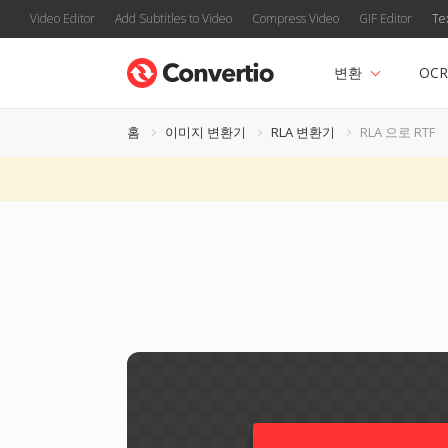
Video Editor
Add Subtitles to Video
Compress Video
GIF Editor
Te
변환
OCR
홈
이미지 변환기
RLA 변환기
RLA 으로 RTF