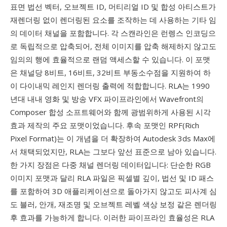
표면 법선 벡터, 오브젝트 ID, 머티리얼 ID 및 합성 아티스트가
재렌더링 없이 렌더링된 요소를 조작하는 데 사용하는 기타 임
의 데이터 채널을 포함합니다. 각 스캔라인은 런렝스 인코딩으
로 독립적으로 압축되어, 전체 이미지를 압축 해제하지 않고도
임의의 행에 효율적으로 랜덤 액세스할 수 있습니다. 이 포맷
은 채널당 8비트, 16비트, 32비트 부동소수점을 지원하여 하
이 다이내믹 레인지 렌더링 출력에 적합합니다. RLA는 1990
년대 내내 영화 및 방송 VFX 파이프라인에서 Wavefront의
Composer 합성 소프트웨어와 함께 광범위하게 사용된 시각
효과 제작의 주요 포맷이었습니다. 후속 포맷인 RPF(Rich
Pixel Format)는 이 개념을 더 확장하여 Autodesk 3ds Max에
서 채택되었지만, RLA는 그보다 앞선 표준으로 남아 있습니다.
한 가지 장점은 다중 채널 렌더링 데이터입니다: 단순한 RGB
이미지 포맷과 달리 RLA 파일은 픽셀별 깊이, 법선 및 ID 패스
를 포함하여 3D 애플리케이션으로 돌아가지 않고도 피사계 심
도 블러, 안개, 재조명 및 오브젝트 레벨 색상 보정 같은 렌더링
후 효과를 가능하게 합니다. 이러한 파이프라인 효율성은 RLA