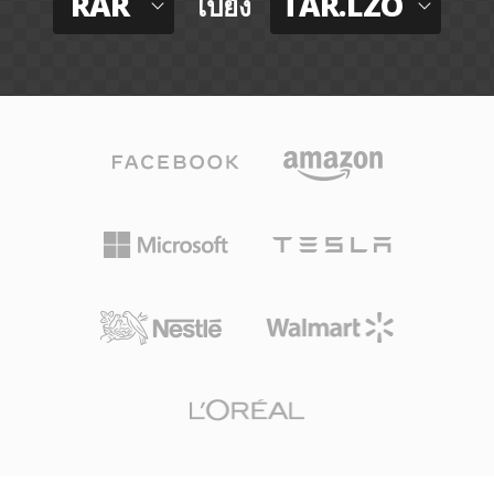
RAR
TAR.LZO
ไปยัง