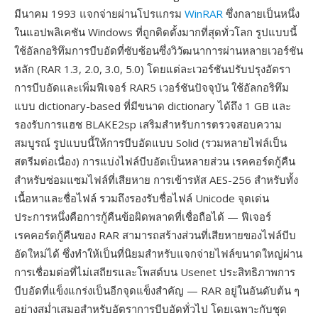
มีนาคม 1993 แจกจ่ายผ่านโปรแกรม
WinRAR
ซึ่งกลายเป็นหนึ่ง
ในแอปพลิเคชัน Windows ที่ถูกติดตั้งมากที่สุดทั่วโลก รูปแบบนี้
ใช้อัลกอริทึมการบีบอัดที่ซับซ้อนซึ่งวิวัฒนาการผ่านหลายเวอร์ชัน
หลัก (RAR 1.3, 2.0, 3.0, 5.0) โดยแต่ละเวอร์ชันปรับปรุงอัตรา
การบีบอัดและเพิ่มฟีเจอร์ RAR5 เวอร์ชันปัจจุบัน ใช้อัลกอริทึม
แบบ dictionary-based ที่มีขนาด dictionary ได้ถึง 1 GB และ
รองรับการแฮช BLAKE2sp เสริมสำหรับการตรวจสอบความ
สมบูรณ์ รูปแบบนี้ให้การบีบอัดแบบ Solid (รวมหลายไฟล์เป็น
สตรีมต่อเนื่อง) การแบ่งไฟล์บีบอัดเป็นหลายส่วน เรคคอร์ดกู้คืน
สำหรับซ่อมแซมไฟล์ที่เสียหาย การเข้ารหัส AES-256 สำหรับทั้ง
เนื้อหาและชื่อไฟล์ รวมถึงรองรับชื่อไฟล์ Unicode จุดเด่น
ประการหนึ่งคือการกู้คืนข้อผิดพลาดที่เชื่อถือได้ — ฟีเจอร์
เรคคอร์ดกู้คืนของ RAR สามารถสร้างส่วนที่เสียหายของไฟล์บีบ
อัดใหม่ได้ ซึ่งทำให้เป็นที่นิยมสำหรับแจกจ่ายไฟล์ขนาดใหญ่ผ่าน
การเชื่อมต่อที่ไม่เสถียรและโพสต์บน Usenet ประสิทธิภาพการ
บีบอัดที่แข็งแกร่งเป็นอีกจุดแข็งสำคัญ — RAR อยู่ในอันดับต้น ๆ
อย่างสม่ำเสมอสำหรับอัตราการบีบอัดทั่วไป โดยเฉพาะกับชุด