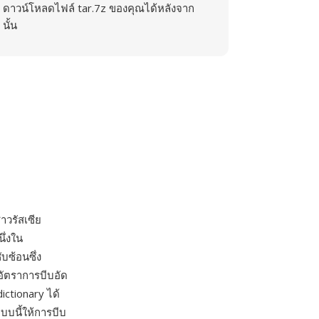
ดาวน์โหลดไฟล์ tar.7z ของคุณได้หลังจาก
นั้น
าวรัสเซีย
ึ่งใน
ับซ้อนซึ่ง
อัตราการบีบอัด
ictionary ได้
บนี้ให้การบีบ