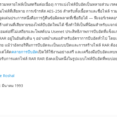
รวมหลายไฟล์เป็นสตรีมต่อเนื่อง) การแบ่งไฟล์บีบอัดเป็นหลายส่วน เรคคอ
ฟล์ที่เสียหาย การเข้ารหัส AES-256 สำหรับทั้งเนื้อหาและชื่อไฟล์ รวมถ
ุดเด่นประการหนึ่งคือการกู้คืนข้อผิดพลาดที่เชื่อถือได้ — ฟีเจอร์เรคคอร
างส่วนที่เสียหายของไฟล์บีบอัดใหม่ได้ ซึ่งทำให้เป็นที่นิยมสำหรับแจ
่อมต่อที่ไม่เสถียรและโพสต์บน Usenet ประสิทธิภาพการบีบอัดที่แข็งแกร
AR อยู่ในอันดับต้น ๆ อย่างสม่ำเสมอสำหรับอัตราการบีบอัดทั่วไป โดย
าย แม้ว่าอัลกอริทึมการบีบอัดจะเป็นแบบปิดและการสร้างไฟล์ RAR ต้องใ
แต่โค้ด
คลายการบีบอัด
เปิดให้ใช้งานอย่างเสรี และเครื่องมือบีบอัดแทบ
ับการแตกไฟล์ RAR RAR ยังคงเป็นหนึ่งในรูปแบบไฟล์บีบอัดที่พบบ่อย
e Roshal
: มีนาคม 1993