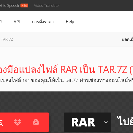
xt to Speech
Video Translator
R
API
การตั้งราคา
Help
ยอดเยี
น TAR.7Z
่องมือแปลงไฟล์ RAR เป็น TAR.7Z 
แปลงไฟล์ rar ของคุณให้เป็น tar.7z ผ่านช่องทางออนไลน์ฟร
RAR
ไปย