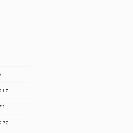
A
R.LZ
Z2
R.7Z