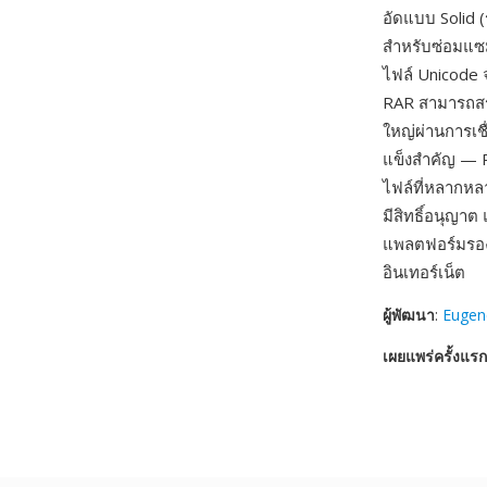
อัดแบบ Solid (
สำหรับซ่อมแซมไ
ไฟล์ Unicode จ
RAR สามารถสร้
ใหญ่ผ่านการเชื
แข็งสำคัญ — R
ไฟล์ที่หลากหล
มีสิทธิ์อนุญาต 
แพลตฟอร์มรองร
อินเทอร์เน็ต
ผู้พัฒนา
:
Eugen
เผยแพร่ครั้งแรก