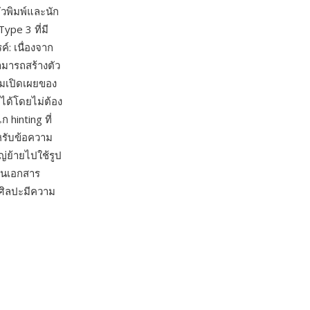
ัวพิมพ์และนัก
ype 3 ที่มี
: เนื่องจาก
มารถสร้างตัว
ามเปิดเผยของ
 ได้โดยไม่ต้อง
hinting ที่
หรับข้อความ
่ย้ายไปใช้รูป
้ในเอกสาร
งศิลปะมีความ