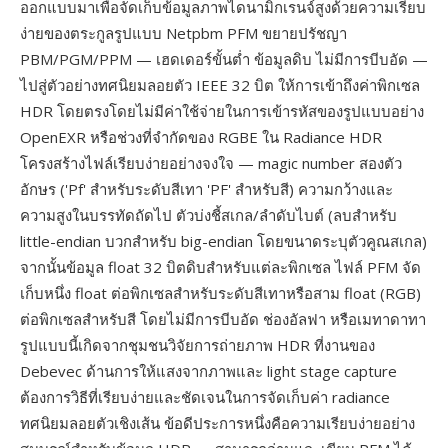
ออกแบบมาเพื่อจัดเก็บข้อมูลภาพไดนามิกเรนจ์สูงด้วยความเรียบ
ง่ายของตระกูลรูปแบบ Netpbm PFM ขยายปรัชญา
PBM/PGM/PPM — เฮดเดอร์ขั้นต่ำ ข้อมูลดิบ ไม่มีการบีบอัด —
ไปสู่ตัวอย่างทศนิยมลอยตัว IEEE 32 บิต ให้การเข้าถึงค่าพิกเซล
HDR โดยตรงโดยไม่มีค่าใช้จ่ายในการเข้ารหัสของรูปแบบอย่าง
OpenEXR หรือช่วงที่จำกัดของ RGBE ใน Radiance HDR
โครงสร้างไฟล์เรียบง่ายอย่างจงใจ — magic number สองตัว
อักษร ('Pf' สำหรับระดับสีเทา 'PF' สำหรับสี) ความกว้างและ
ความสูงในบรรทัดถัดไป ตัวบ่งชี้สเกล/ลำดับไบต์ (ลบสำหรับ
little-endian บวกสำหรับ big-endian โดยขนาดระบุตัวคูณสเกล)
จากนั้นข้อมูล float 32 บิตดิบสำหรับแต่ละพิกเซล ไฟล์ PFM จัด
เก็บหนึ่ง float ต่อพิกเซลสำหรับระดับสีเทาหรือสาม float (RGB)
ต่อพิกเซลสำหรับสี โดยไม่มีการบีบอัด ช่องอัลฟา หรือเมทาดาทา
รูปแบบนี้เกิดจากชุมชนวิจัยการถ่ายภาพ HDR ที่งานของ
Debevec ด้านการให้แสงจากภาพและ light stage capture
ต้องการวิธีที่เรียบง่ายและชัดเจนในการจัดเก็บค่า radiance
ทศนิยมลอยตัวเชิงเส้น ข้อดีประการหนึ่งคือความเรียบง่ายอย่าง