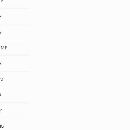
MP
F
S
BMP
X
BM
R
RZ
NG