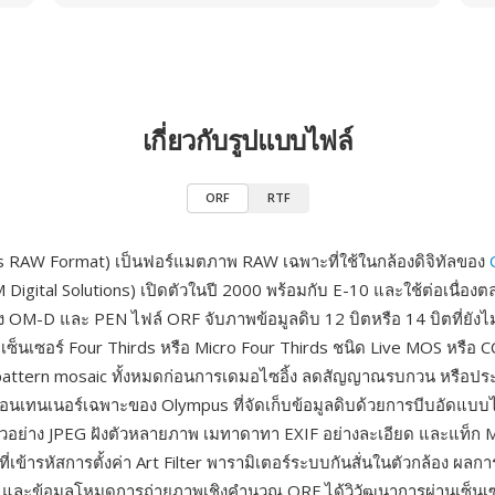
เกี่ยวกับรูปแบบไฟล์
ORF
RTF
 RAW Format) เป็นฟอร์แมตภาพ RAW เฉพาะที่ใช้ในกล้องดิจิทัลของ
M Digital Solutions) เปิดตัวในปี 2000 พร้อมกับ E-10 และใช้ต่อเนื่อ
้ง OM-D และ PEN ไฟล์ ORF จับภาพข้อมูลดิบ 12 บิตหรือ 14 บิตที่ยังไ
็นเซอร์ Four Thirds หรือ Micro Four Thirds ชนิด Live MOS หรือ 
-pattern mosaic ทั้งหมดก่อนการเดมอไซอิ้ง ลดสัญญาณรบกวน หรือปร
คอนเทนเนอร์เฉพาะของ Olympus ที่จัดเก็บข้อมูลดิบด้วยการบีบอัดแบบไม
ัวอย่าง JPEG ฝังตัวหลายภาพ เมทาดาทา EXIF อย่างละเอียด และแท็ก
่เข้ารหัสการตั้งค่า Art Filter พารามิเตอร์ระบบกันสั่นในตัวกล้อง ผลก
 และข้อมูลโหมดการถ่ายภาพเชิงคำนวณ ORF ได้วิวัฒนาการผ่านเซ็นเ