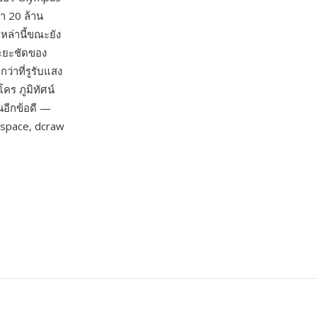
่า 20 ล้าน
หล่านี้ขณะยัง
ระยะชัดของ
่าที่รูรับแสง
คร ภูมิทัศน์
นอีกข้อดี —
space, dcraw