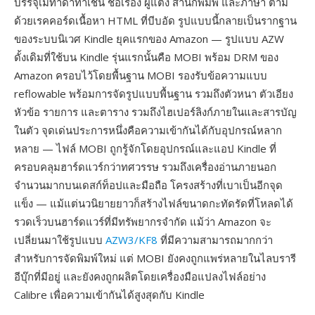
บรรจุเมทาดาทาเช่น ชื่อเรื่อง ผู้แต่ง สำนักพิมพ์ และภาษา ตาม
ด้วยเรคคอร์ดเนื้อหา HTML ที่บีบอัด รูปแบบนี้กลายเป็นรากฐาน
ของระบบนิเวศ Kindle ยุคแรกของ Amazon — รูปแบบ AZW
ดั้งเดิมที่ใช้บน Kindle รุ่นแรกนั้นคือ MOBI พร้อม DRM ของ
Amazon ครอบไว้โดยพื้นฐาน MOBI รองรับข้อความแบบ
reflowable พร้อมการจัดรูปแบบพื้นฐาน รวมถึงตัวหนา ตัวเอียง
หัวข้อ รายการ และตาราง รวมถึงไฮเปอร์ลิงก์ภายในและสารบัญ
ในตัว จุดเด่นประการหนึ่งคือความเข้ากันได้กับอุปกรณ์หลาก
หลาย — ไฟล์ MOBI ถูกรู้จักโดยอุปกรณ์และแอป Kindle ที่
ครอบคลุมฮาร์ดแวร์กว่าทศวรรษ รวมถึงเครื่องอ่านภายนอก
จำนวนมากบนเดสก์ท็อปและมือถือ โครงสร้างที่เบาเป็นอีกจุด
แข็ง — แม้แต่นวนิยายยาวก็สร้างไฟล์ขนาดกะทัดรัดที่โหลดได้
รวดเร็วบนฮาร์ดแวร์ที่มีทรัพยากรจำกัด แม้ว่า Amazon จะ
เปลี่ยนมาใช้รูปแบบ
AZW3/KF8
ที่มีความสามารถมากกว่า
สำหรับการจัดพิมพ์ใหม่ แต่ MOBI ยังคงถูกแพร่หลายในไลบรารี
อีบุ๊กที่มีอยู่ และยังคงถูกผลิตโดยเครื่องมือแปลงไฟล์อย่าง
Calibre เพื่อความเข้ากันได้สูงสุดกับ Kindle