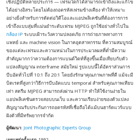
เชิงปฏิบัติหลายประการ — เฟรมใดก็ได้สามารถเข้าถึงและแก้ไข
ได้อย่างอิสระโดยไม่ต้องถอดรหัสเฟรมข้างเคียง ทำให้เหมาะ
อย่างยิ่งสำหรับการตัดต่อวิดีโอและแอปพลิเคชันที่ต้องการการ
เข้าถึงแบบสุ่มที่แม่นยำระดับเฟรม MJPEG ถูกใช้อย่างทั่วไปใน
กล้อง IP
ระบบเฝ้าระวังความปลอดภัย การถ่ายภาพทางการ
แพทย์ และ machine vision ในภาคอุตสาหกรรม ที่ความสมบูรณ์
ของแต่ละเฟรมและความหน่วงในการประมวลผลที่ต่ำมีความ
สำคัญมากกว่าความต้องการแบนด์วิดท์ที่สูงขึ้นเมื่อเทียบกับตัว
แปลงสัญญาณ interframe สมัยใหม่ รูปแบบนี้ได้อัตราส่วนการ
บีบอัดทั่วไปที่ 10:1 ถึง 20:1 โดยยังรักษาคุณภาพภาพที่ดี แม้จะมี
บิตเรตที่สูงกว่าวิธีการบีบอัดแบบ temporal สำหรับคุณภาพเทียบ
เท่า สตรีม MJPEG สามารถส่งผ่าน HTTP ทำให้ใช้งานง่ายใน
แอปพลิเคชันตรวจสอบบนเว็บ และความเรียบง่ายของตัวแปลง
สัญญาณรับประกันการถอดรหัสที่เชื่อถือได้แม้บนฮาร์ดแวร์แบบ
ฝังตัวที่มีทรัพยากรจำกัด
ผู้พัฒนา
:
Joint Photographic Experts Group
เผยแพร่ครั้งแรก
: 1992