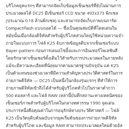
บริโภคยุคแรกๆ ที่สามารถจัดเก็บข้อมูลเซ็นเซอร์ที่ยังไม่ผ่านการ
ประมวลผลได้ DC25 มีเซ็นเซอร์ CCD ขนาด 493x373 พิกเซล
(ประมาณ 0.18 ล้านพิกเซล) และสามารถจัดเก็บภาพบนการ์ด
CompactFlash แบบถอดได้ — ซึ่งเป็นคุณสมบัติที่โดดเด่นใน
สมัยนั้นเมื่อกล้องดิจิทัลสำหรับผู้บริโภคส่วนใหญ่ใช้หน่วยความจำ
ภายในแบบถาวร ไฟล์ K25 จับภาพข้อมูลดิบจากเซ็นเซอร์แบบ
Bayer-pattern ก่อนการเดมอไซอิ้งและการอินเทอร์โพเลชันสี
โดยรักษาค่าเซ็นเซอร์ดั้งเดิมไว้สำหรับการประมวลผลในภายหลัง
แม้จะมีความละเอียดที่น้อยมากตามมาตรฐานปัจจุบัน แต่ K25
เป็นตัวแทนของช่วงเวลาที่มีความสำคัญทางประวัติศาสตร์ในการ
ถ่ายภาพดิจิทัล — DC25 เป็นหนึ่งในกล้องรุ่นแรกๆ ที่ทำให้การ
ถ่ายภาพดิจิทัลเข้าถึงได้สำหรับผู้บริโภคทั่วไปในราคาต่ำกว่า
500 ดอลลาร์ และไฟล์ RAW เหล่านี้บันทึกสถานะทางเทคนิคของ
เซ็นเซอร์ภาพสำหรับผู้บริโภคในกลางทศวรรษ 1990 จุดเด่น
ประการหนึ่งคือคุณค่าในการอนุรักษ์ทางประวัติศาสตร์ — ไฟล์
K25 เป็นวัตถุดิบต้นฉบับจากยุคเริ่มต้นของการถ่ายภาพดิจิทัล
สำหรับผู้บริโภค และข้อมูล RAW สามารถประมวลผลใหม่ด้วยอัล