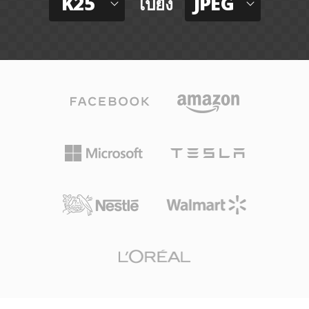
K25
JPEG
ไปยัง