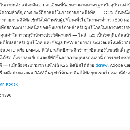
นภายหลัง แม้จะมีความละเอียดที่น้อยมากตามมาตรฐานปัจจุบัน แต่ K
่มีความสำคัญทางประวัติศาสตร์ในการถ่ายภาพดิจิทัล — DC25 เป็นหนึ่งใ
ารถ่ายภาพดิจิทัลเข้าถึงได้สำหรับผู้บริโภคทั่วไปในราคาต่ำกว่า 500 ด
ันทึกสถานะทางเทคนิคของเซ็นเซอร์ภาพสำหรับผู้บริโภคในกลางทศวรรษ
คุณค่าในการอนุรักษ์ทางประวัติศาสตร์ — ไฟล์ K25 เป็นวัตถุดิบต้นฉบับ
ดิจิทัลสำหรับผู้บริโภค และข้อมูล RAW สามารถประมวลผลใหม่ด้วยอั
เช่น AHD หรือ LMMSE ที่ให้ประสิทธิภาพดีกว่าการอินเทอร์โพเลชันพื้นฐาน
ได้ชัด ดึงรายละเอียดและสีที่ดีขึ้นจากภาพยุคแรกเหล่านี้ การรองรับซอ
้อดี — แม้กล้องจะเก่ามาก แต่ไฟล์ K25 ยังเปิดได้ด้วย
dcraw
, Adobe C
่องมือประมวลผล RAW อื่นๆ ทำให้เนกาทีฟดิจิทัลยุคแรกเริ่มเหล่านี้ยังคง
an Kodak
: 1996