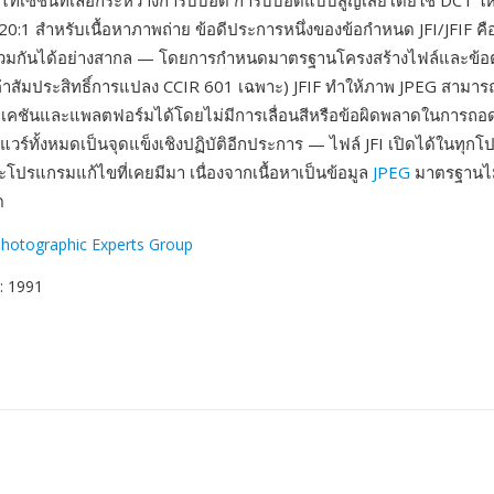
ทเซชันที่เลือกระหว่างการบีบอัด การบีบอัดแบบสูญเสียโดยใช้ DCT ให
ึง 20:1 สำหรับเนื้อหาภาพถ่าย ข้อดีประการหนึ่งของข้อกำหนด JFI/JFIF
วมกันได้อย่างสากล — โดยการกำหนดมาตรฐานโครงสร้างไฟล์และข้อตก
่าสัมประสิทธิ์การแปลง CCIR 601 เฉพาะ) JFIF ทำให้ภาพ JPEG สามาร
เคชันและแพลตฟอร์มได้โดยไม่มีการเลื่อนสีหรือข้อผิดพลาดในการถอด
แวร์ทั้งหมดเป็นจุดแข็งเชิงปฏิบัติอีกประการ — ไฟล์ JFI เปิดได้ในทุ
ะโปรแกรมแก้ไขที่เคยมีมา เนื่องจากเนื้อหาเป็นข้อมูล
JPEG
มาตรฐานไม่
ด
Photographic Experts Group
: 1991