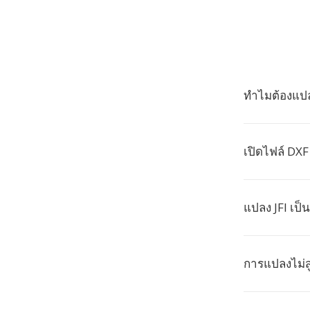
ทำไมต้องแปลง
เปิดไฟล์ DXF
แปลง JFI เป็
การแปลงไม่ส