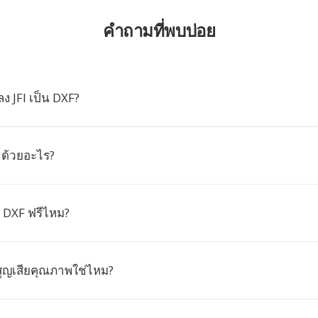
คำถามที่พบบ่อย
 JFI เป็น DXF?
 ด้วยอะไร?
น DXF ฟรีไหม?
ูญเสียคุณภาพใช่ไหม?