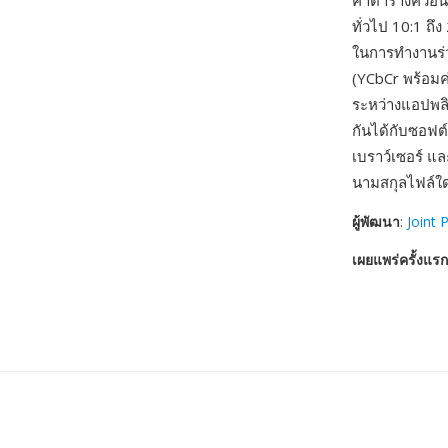
ค่าตารางควอนไ
ทั่วไป 10:1 ถ
ในการทำงานร่
(YCbCr พร้อมค
ระหว่างแอปพลิ
กันได้กับซอฟต์
เบราว์เซอร์ แล
นามสกุลไฟล์ใ
ผู้พัฒนา
:
Joint 
เผยแพร่ครั้งแรก