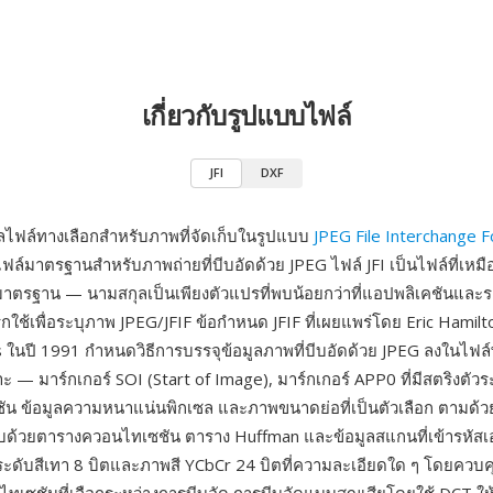
เกี่ยวกับรูปแบบไฟล์
JFI
DXF
ุลไฟล์ทางเลือกสำหรับภาพที่จัดเก็บในรูปแบบ
JPEG File Interchange 
ไฟล์มาตรฐานสำหรับภาพถ่ายที่บีบอัดด้วย JPEG ไฟล์ JFI เป็นไฟล์ที่เหมื
มาตรฐาน — นามสกุลเป็นเพียงตัวแปรที่พบน้อยกว่าที่แอปพลิเคชันและร
กใช้เพื่อระบุภาพ JPEG/JFIF ข้อกำหนด JFIF ที่เผยแพร่โดย Eric Hamilto
ในปี 1991 กำหนดวิธีการบรรจุข้อมูลภาพที่บีบอัดด้วย JPEG ลงในไฟล์
ะ — มาร์กเกอร์ SOI (Start of Image), มาร์กเกอร์ APP0 ที่มีสตริงตัวระ
ัน ข้อมูลความหนาแน่นพิกเซล และภาพขนาดย่อที่เป็นตัวเลือก ตามด้ว
บด้วยตารางควอนไทเซชัน ตาราง Huffman และข้อมูลสแกนที่เข้ารหัสเ
ระดับสีเทา 8 บิตและภาพสี YCbCr 24 บิตที่ความละเอียดใด ๆ โดยควบ