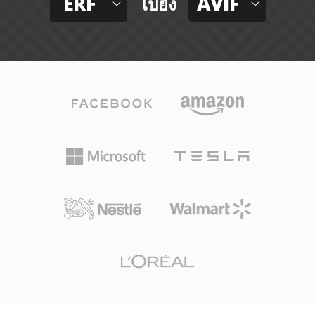
ERF
AVIF
ไปยัง