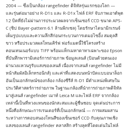
2004 — ซึ่งเป็นกล้อง rangefinder ดิจิทัลรุ่นแรกของโลก —
และรุ่นต่อมาอย่าง R-D1s และ R-D1x ไฟล์ ERF จับภาพเอาต์พุต
12 บิตที่ยังไม่ผ่านการประมวลผลจากเซ็นเซอร์ CCD ขนาด APS-
C (ชิป Bayer-pattern 6.1 ล้านพิกเซล) โดยรักษาไดนามิกเรนจ์
เต็มรูปแบบและความลึกสีก่อนกระบวนการเดมอไซอิ้ง สมดุลสี
ขาว หรือประมวลผลโทนเคิร์ฟ ฟอร์แมตนี้ใช้โครงสร้าง
คอนเทนเนอร์แบบ TIFF พร้อมแท็กเมทาดาทาเฉพาะของ Epson
ที่บันทึกพารามิเตอร์การถ่ายภาพ ข้อมูลเลนส์ (ป้อนด้วยตนเอง
ผ่านวงแหวนรูรับแสงของเลนส์ เนื่องจากเลนส์ rangefinder ไม่มี
หน้าสัมผัสอิเล็กทรอนิกส์) และค่าที่แสดงบนหน้าปัดแบบอนาล็อก
อันเป็นเอกลักษณ์ของกล้อง กล้องซีรีส์ R-D1 มีตำแหน่งพิเศษใน
ประวัติศาสตร์การถ่ายภาพ ในฐานะกล้องที่นำการถ่ายภาพดิจิทัล
มาสู่เลนส์ rangefinder เมาท์ Leica M และไฟล์ ERF จากกล้อง
เหล่านี้เป็นที่หวงแหนของนักสะสมและผู้ชื่นชอบ จุดเด่นประการ
หนึ่งคือลักษณะการเรนเดอร์ที่เป็นเอกลักษณ์ — การผสมผสาน
ระหว่างการตอบสนองโทนสีของเซ็นเซอร์ CCD กับคุณภาพเชิง
แสงของเลนส์ rangefinder คลาสสิก สร้างลุคที่โดดเด่นในไฟล์