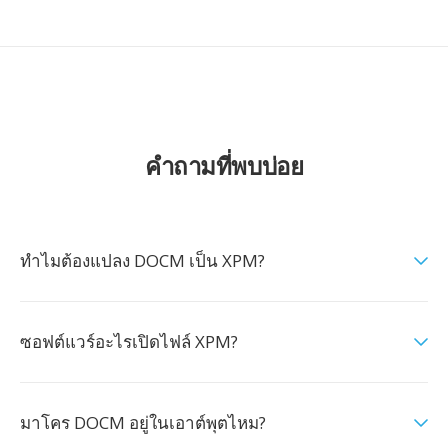
คำถามที่พบบ่อย
ทำไมต้องแปลง DOCM เป็น XPM?
ซอฟต์แวร์อะไรเปิดไฟล์ XPM?
มาโคร DOCM อยู่ในเอาต์พุตไหม?