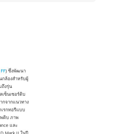
IFF
) ซึ่งพัฒนา
กล้องสำหรับผู้
ึงรุ่น
เซ็นเซอร์ดิบ
างมากจากแนวทาง
นไดเรกทอรีแบบ
าพดิบ ภาพ
ance และ
1D Mark II ในปี