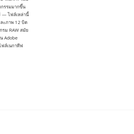
หกรรมมากขึ้น
— ไฟล์เหล่านี้
 และภาพ 12 บิต
รแกรม RAW สมัย
้ใน Adobe
ไฟล์เนกาทีฟ