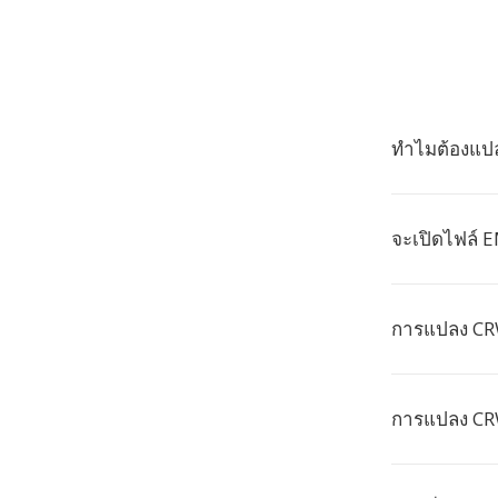
ทำไมต้องแป
จะเปิดไฟล์ E
การแปลง CR
การแปลง CRW