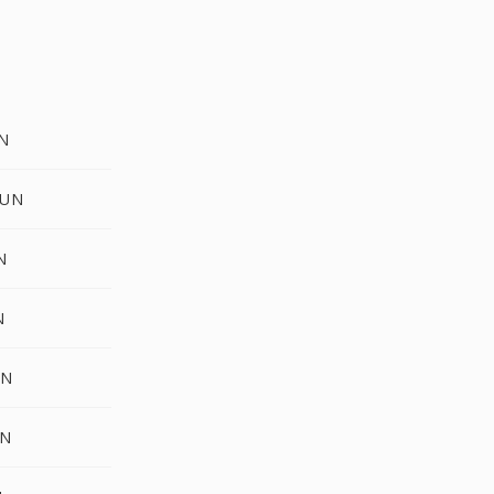
UN
SUN
N
N
UN
UN