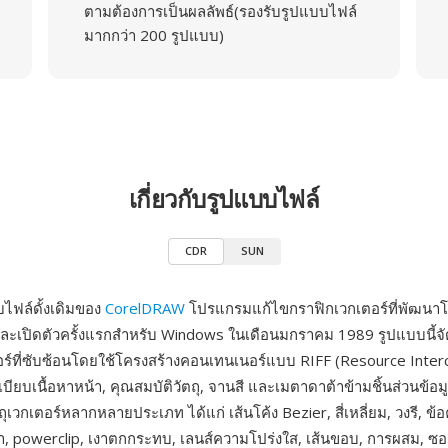
ตามต้องการเป็นผลลัพธ์(รองรับรูปแบบไฟล์
มากกว่า 200 รูปแบบ)
เกี่ยวกับรูปแบบไฟล์
CDR
SUN
ไฟล์ดั้งเดิมของ
CorelDRAW
โปรแกรมแก้ไขกราฟิกเวกเตอร์ที่พัฒนาโ
ละเปิดตัวครั้งแรกสำหรับ Windows ในเดือนมกราคม 1989 รูปแบบนี้จ
์ที่ซับซ้อนโดยใช้โครงสร้างคอนเทนเนอร์แบบ RIFF (Resource Interc
เบียบเนื้อหาหน้า, คุณสมบัติวัตถุ, จานสี และเมตาดาต้าข้ามชิ้นส่วนข้
ุเวกเตอร์หลากหลายประเภท ได้แก่ เส้นโค้ง Bezier, สี่เหลี่ยม, วงรี, ข้
า, powerclip, เงาตกกระทบ, เลนส์ความโปร่งใส, เส้นขอบ, การผสม, 