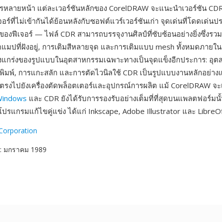
ารหลายหน้า แต่ละเวอร์ชันหลักของ CorelDRAW จะแนะนำเวอร์ชัน CDR ที
เจอร์ที่ไม่เข้ากันได้ย้อนหลังกับซอฟต์แวร์เวอร์ชันเก่า จุดเด่นที่โดดเด่นป
งฟีเจอร์ — ไฟล์ CDR สามารถบรรจุงานศิลป์ที่ซับซ้อนอย่างยิ่งซึ่งรวมว
ตแมปที่ฝังอยู่, การเติมสีหลายจุด และการเติมแบบ mesh ทั้งหมดภายในเ
็งแกร่งของรูปแบบในอุตสาหกรรมเฉพาะทางเป็นจุดแข็งอีกประการ: อุ
ิมพ์, การแกะสลัก และการตัดไวนิลใช้ CDR เป็นรูปแบบงานหลักอย่าง
รงไปยังเครื่องตัดพล็อตเตอร์และอุปกรณ์การผลิต แม้ CorelDRAW จะเร
indows
และ CDR ยังได้รับการรองรับอย่างเต็มที่ที่สุดบนแพลตฟอร์มนั
นโปรแกรมแก้ไขคู่แข่ง ได้แก่ Inkscape, Adobe Illustrator และ Libre
Corporation
: มกราคม 1989