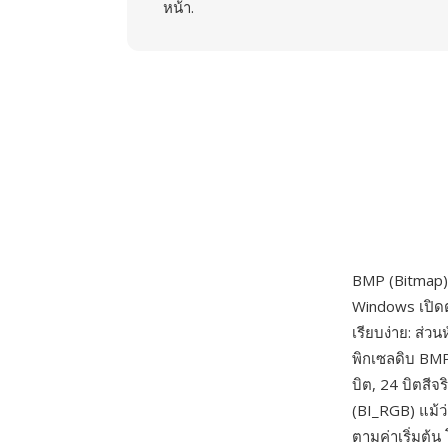
หน้า.
BMP (Bitmap)
Windows เปิดตั
เรียบง่าย: ส่ว
พิกเซลดิบ BMP
บิต, 24 บิตสี
(BI_RGB) แม้ว
ตามค่าเริ่มต้