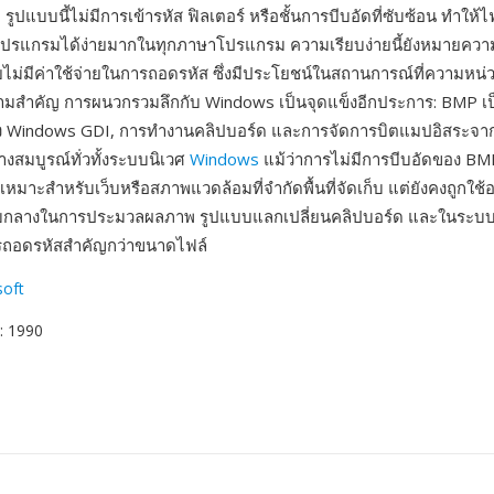
 รูปแบบนี้ไม่มีการเข้ารหัส ฟิลเตอร์ หรือชั้นการบีบอัดที่ซับซ้อน ทำให้
ปรแกรมได้ง่ายมากในทุกภาษาโปรแกรม ความเรียบง่ายนี้ยังหมายคว
ม่มีค่าใช้จ่ายในการถอดรหัส ซึ่งมีประโยชน์ในสถานการณ์ที่ความหน
ามสำคัญ การผนวกรวมลึกกับ Windows เป็นจุดแข็งอีกประการ: BMP เ
อง Windows GDI, การทำงานคลิปบอร์ด และการจัดการบิตแมปอิสระจาก
่างสมบูรณ์ทั่วทั้งระบบนิเวศ
Windows
แม้ว่าการไม่มีการบีบอัดของ BM
หมาะสำหรับเว็บหรือสภาพแวดล้อมที่จำกัดพื้นที่จัดเก็บ แต่ยังคงถูกใช
กลางในการประมวลผลภาพ รูปแบบแลกเปลี่ยนคลิปบอร์ด และในระบบฝั
ารถอดรหัสสำคัญกว่าขนาดไฟล์
soft
: 1990