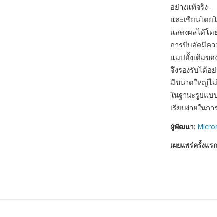
อย่างแท้จริง —
และเขียนโดยโ
แสดงผลได้โดยไ
การบีบอัดมีคว
แมปดั้งเดิมข
จึงรองรับได้อย
มีขนาดใหญ่ไม่เ
ในฐานะรูปแบบ
เรียบง่ายในก
ผู้พัฒนา
:
Micro
เผยแพร่ครั้งแรก