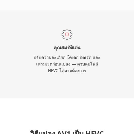
กว้างขวางในการออก
ย่างมีประสิทธิภาพผ่านช่อง
ระชุมทางวิดีโอและ
รูปแบบการบันทึกเริ่มต้น
าถึงผู้บริโภคอย่างมาก แม้
การอนุญาตสิทธิบัตรที่ซับ
คุณสมบัติเด่น
ในทางเลือกปลอดค่า
ปรับความละเอียด โคเดก บิตเรต และ
กอยู่ในโครงสร้างพื้นฐาน
เฟรมเรตก่อนแปลง — ควบคุมไฟล์
HEVC ได้ตามต้องการ
บผู้บริโภคทั่วโลก
วิธีแปลง AV1 เป็น HEVC