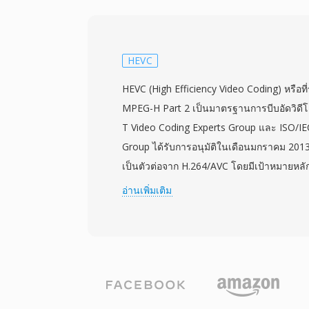
แพลตฟอร์มสตรีมมิงที่ต้องการลดต้นทุนแบนด์ว
ประสบการณ์ของผู้ชม ตัวแปลงสัญญาณรองรับ
การสังเคราะห์เกรนฟิล์ม การแบ่งไทล์แบบยื
แบบขนาน การสลับความละเอียดแบบปรับตาม
HEVC
ทำนายแบบ intra และ inter ที่หลากหลาย กา
HEVC (High Efficiency Video Coding) หรือที่ร
ฮาร์ดแวร์ได้ขยายอย่างรวดเร็วในโปรเซสเซอ
MPEG-H Part 2 เป็นมาตรฐานการบีบอัดวิดีโ
ทีวี แก้ไขข้อกังวลในระยะแรกเกี่ยวกับควา
T Video Coding Experts Group และ ISO/IE
ขณะเข้ารหัส AV1 ได้รับการนำไปใช้อย่างกว
Group ได้รับการอนุมัติในเดือนมกราคม 20
มิงรายใหญ่สำหรับการส่งเนื้อหา 4K และ HDR
เป็นตัวต่อจาก H.264/AVC โดยมีเป้าหมายหลัก
วิดีโอของคอนเทนเนอร์ WebM สำหรับการเล
บีบอัดเป็นสองเท่า — ให้คุณภาพภาพเทียบเท่า
อ่านเพิ่มเติม
ลิขสิทธิ์ทำให้ AV1 มีความสำคัญเป็นพิเศษส
หนึ่ง มาตรฐานบรรลุเป้าหมายนี้ผ่าน coding tre
การเผยแพร่สื่อที่เข้าถึงได้
64x64 พิกเซล การทำนายการเคลื่อนไหวที่ซับ
intra แบบมีทิศทาง การกรอง sample adaptive 
มือประมวลผลแบบขนานรวมถึง tiles และ wav
processing HEVC รองรับความละเอียดตั้งแต่
8192x4320 (8K UHD) ทำให้พร้อมรองรับเ