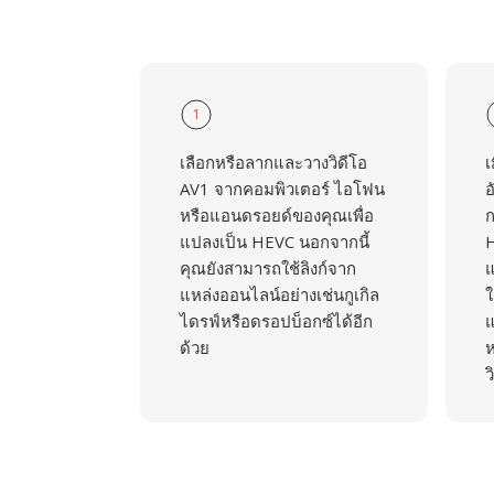
1
เลือกหรือลากและวางวิดีโอ
เ
AV1 จากคอมพิวเตอร์ ไอโฟน
อ
หรือแอนดรอยด์ของคุณเพื่อ
ก
แปลงเป็น HEVC นอกจากนี้
H
คุณยังสามารถใช้ลิงก์จาก
แ
แหล่งออนไลน์อย่างเช่นกูเกิล
ใ
ไดรฟ์หรือดรอปบ็อกซ์ได้อีก
แ
ด้วย
ห
ว