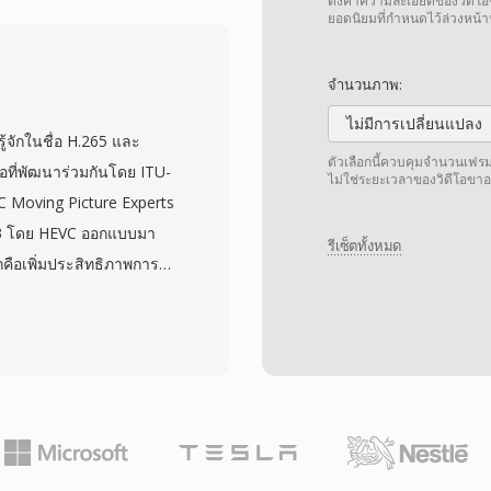
ิดท์โดยไม่สูญเสีย
ตั้งค่าความละเอียดของวิดี
ยอดนิยมที่กำหนดไว้ล่วงหน
ฟีเจอร์หลากหลาย ได้แก่
ดหยุ่นสำหรับการประมวลผล
จำนวนภาพ:
เนื้อหา และชุดโหมด
ไม่มีการเปลี่ยนแปลง
รรองรับการถอดรหัสด้วย
ู้จักในชื่อ H.265 และ
ร์มือถือ GPU และสมาร์ท
ตัวเลือกนี้ควบคุมจำนวนเฟรมต
อที่พัฒนาร่วมกันโดย ITU-
ไม่ใช่ระยะเวลาของวิดีโอขาอ
มต้องการด้านการคำนวณ
C Moving Picture Experts
้างขวางจากบริการสตรีม
13 โดย HEVC ออกแบบมา
รีเซ็ตทั้งหมด
 และยังทำหน้าที่เป็นส่วน
คือเพิ่มประสิทธิภาพการ
่นบนเว็บ สถานะปลอดค่า
ที่บิตเรตเพียงประมาณครึ่ง
ำหรับมาตรฐานเว็บเปิดและ
e units ที่ใหญ่ขึ้นถึง
ซ้อนขึ้นด้วย 35 โหมด
offset ขั้นสูง และเครื่อง
efront parallel
 320x240 จนถึง
ทคโนโลยีจอแสดงผลใน