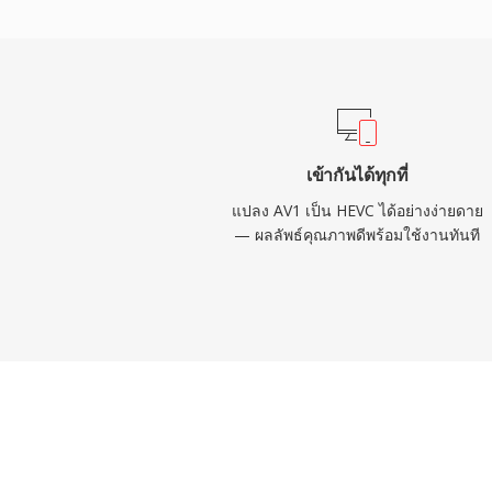
อนาคต ตัวแปลงสัญญาณนี้ถูกนำไปใช้อย่าง
อากาศ ที่ช่วยให้ส่งเนื้อหา 4K และ HDR ได้อ
สัญญาณที่มีแบนด์วิดท์จำกัด รวมถึงในการป
แอปพลิเคชันเฝ้าระวัง Apple นำ HEVC มาเป็น
สำหรับอุปกรณ์ iOS ตั้งแต่ iOS 11 ขยายการเข้
จะเหนือกว่า H.264 ในทางเทคนิค แต่ภูมิทัศน์
เข้ากันได้ทุกที่
ซ้อนและกระจัดกระจายได้กระตุ้นความสนใจ
แปลง AV1 เป็น HEVC ได้อย่างง่ายดาย
ลิขสิทธิ์อย่าง AV1 แม้ว่า HEVC จะยังคงฝังลึ
— ผลลัพธ์คุณภาพดีพร้อมใช้งานทันที
การออกอากาศและอุปกรณ์อิเล็กทรอนิกส์สำหรั