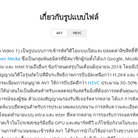
เกี่ยวกับรูปแบบไฟล์
AV1
HEVC
Video 1) เป็นรูปแบบการเข้ารหัสวิดีโอแบบเปิดและปลอดค่าลิขสิทธิ์ท
Open Media
ซึ่งเป็นกลุ่มพันธมิตรที่มีสมาชิกผู้ก่อตั้งได้แก่ Google, Mozil
ix และ Intel รวมถึงอื่นๆ ข้อกำหนดสรุปในเดือนมิถุนายน 2018 โดยมีเป
ัญญาณวิดีโอรุ่นถัดไปที่มีประสิทธิภาพการบีบอัดเหนือกว่า H.264 และ 
รมเนียมการอนุญาต AV1 ให้การบีบอัดดีกว่า
HEVC
ประมาณ 30-50% 
ทำให้น่าสนใจเป็นพิเศษสำหรับแพลตฟอร์มสตรีมมิงที่ต้องการลดต้นทุนแบ
ารณ์ของผู้ชม ตัวแปลงสัญญาณรองรับฟีเจอร์หลากหลาย ได้แก่ การสัง
งไทล์แบบยืดหยุ่นสำหรับการประมวลผลแบบขนาน การสลับความละเอีย
ดโหมดทำนายแบบ intra และ inter ที่หลากหลาย การรองรับการถอดรหัส
วดเร็วในโปรเซสเซอร์มือถือ GPU และสมาร์ททีวี แก้ไขข้อกังวลในระยะแ
้านการคำนวณขณะเข้ารหัส AV1 ได้รับการนำไปใช้อย่างกว้างขวางจาก