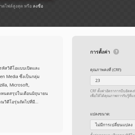
ขนาดไฟล์สูงสุด หรือ
ลงชื่อ
การตั้งค่า
รหัสวิดีโอแบบเปิดและ
คุณภาพคงที่ (CRF):
en Media ซึ่งเป็นกลุ่ม
23
zilla, Microsoft,
CRF ตั้งค่าอัตราการบีบอัดคงท
อกำหนดสรุปในเดือนมิถุนายน
เพื่อให้ได้คุณภาพการรับรู้ที่
ิดีโอรุ่นถัดไปที่มี
 HEVC พร้อมทั้งปลอดจาก
แปลงขนาด:
ดีกว่า HEVC ประมาณ 30-
ไม่มีการเปลี่ยนแปลง
จเป็นพิเศษสำหรับ