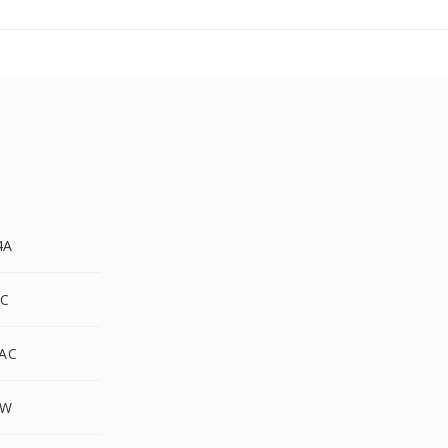
4A
AC
LAC
XW