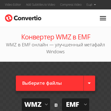
Video Editor
Add Subtitles to Video
Compress Video
Ещё
Конвертер WMZ в EMF
WMZ в EMF онлайн — улучшенный метафайл
Windows
Выберите файлы
WMZ
EMF
в