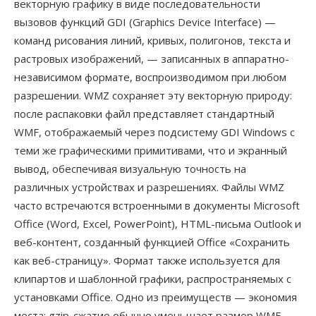
векторную графику в виде последовательности
вызовов функций GDI (Graphics Device Interface) —
команд рисования линий, кривых, полигонов, текста и
растровых изображений, — записанных в аппаратно-
независимом формате, воспроизводимом при любом
разрешении. WMZ сохраняет эту векторную природу:
после распаковки файл представляет стандартный
WMF, отображаемый через подсистему GDI Windows с
теми же графическими примитивами, что и экранный
вывод, обеспечивая визуальную точность на
различных устройствах и разрешениях. Файлы WMZ
часто встречаются встроенными в документы Microsoft
Office (Word, Excel, PowerPoint), HTML-письма Outlook и
веб-контент, созданный функцией Office «Сохранить
как веб-страницу». Формат также используется для
клипартов и шаблонной графики, распространяемых с
установками Office. Одно из преимуществ — экономия
места: gzip-сжатие обычно уменьшает размер WMF-